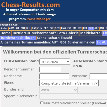
Logged on: Gast
Arabic
ARM
AZE
BIH
BUL
CAT
CHN
CRO
CZE
DEN
ENG
ESP
FAI
FIN
FRA
GER
GRE
INA
I
Home
TurnierDB
Meisterschaft
Foto-Galerie
Meldekartei
El
Turnierschach-Elozahl
Schnellschach-Elozahl
Allgemeines
Turnier anmelden: AUT
FIDE
Spieler anmelden
Elo AU
Willkommen bei den offiziellen Turnierscha
FIDE-Elolisten Stand
AUT-Elolisten Stand
6.936
Personennummer
Nachname
Vorname
Ebene
Bundesland
Spgem./Kreis/Verein
Nur "österreichische" Spieler (Land=A