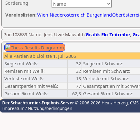
Sortierung
Vereinslisten:
Wien
Niederösterreich
Burgenland
Oberösterrei
Pnr:108689 Name: Jens-Uwe Maiwald (
Grafik Elo-Zeitreihe
,
Gra
Alle Partien ab Eloliste 1. Juli 2006
Siege mit Weiß:
32
Siege mit Schwarz:
Remisen mit Weiß:
32
Remisen mit Schwarz:
Verluste mit Weiß:
13
Verluste mit Schwarz:
Gesamtpartien mit Weiß:
77
Gesamtpartien mit Schwar
Gesamt % mit Weiß:
62,3
Gesamt % mit Schwarz:
Der Schachturnier-Ergebnis-Server
© 2006-2026 Heinz Herzog
, CMS
Impressum / Nutzungsbedingungen