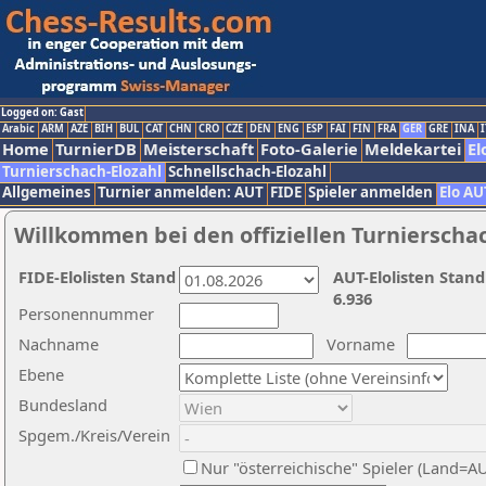
Logged on: Gast
Arabic
ARM
AZE
BIH
BUL
CAT
CHN
CRO
CZE
DEN
ENG
ESP
FAI
FIN
FRA
GER
GRE
INA
I
Home
TurnierDB
Meisterschaft
Foto-Galerie
Meldekartei
El
Turnierschach-Elozahl
Schnellschach-Elozahl
Allgemeines
Turnier anmelden: AUT
FIDE
Spieler anmelden
Elo AU
Willkommen bei den offiziellen Turnierscha
FIDE-Elolisten Stand
AUT-Elolisten Stand
6.936
Personennummer
Nachname
Vorname
Ebene
Bundesland
Spgem./Kreis/Verein
Nur "österreichische" Spieler (Land=A