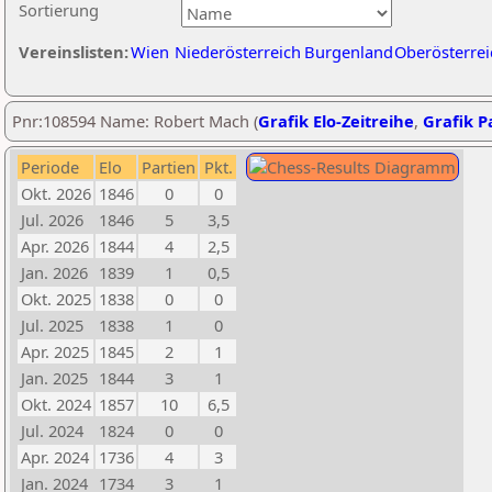
Sortierung
Vereinslisten:
Wien
Niederösterreich
Burgenland
Oberösterrei
Pnr:108594 Name: Robert Mach (
Grafik Elo-Zeitreihe
,
Grafik Pa
Periode
Elo
Partien
Pkt.
Okt. 2026
1846
0
0
Jul. 2026
1846
5
3,5
Apr. 2026
1844
4
2,5
Jan. 2026
1839
1
0,5
Okt. 2025
1838
0
0
Jul. 2025
1838
1
0
Apr. 2025
1845
2
1
Jan. 2025
1844
3
1
Okt. 2024
1857
10
6,5
Jul. 2024
1824
0
0
Apr. 2024
1736
4
3
Jan. 2024
1734
3
1