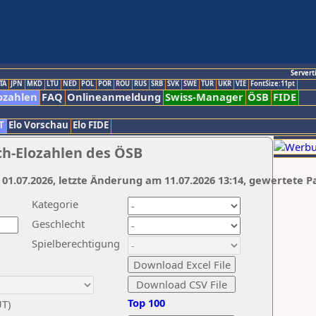
Servert
TA
JPN
MKD
LTU
NED
POL
POR
ROU
RUS
SRB
SVK
SWE
TUR
UKR
VIE
FontSize:11pt
ozahlen
FAQ
Onlineanmeldung
Swiss-Manager
ÖSB
FIDE
T
Elo Vorschau
Elo FIDE
ch-Elozahlen des ÖSB
 01.07.2026, letzte Änderung am 11.07.2026 13:14, gewertete P
Kategorie
Geschlecht
Spielberechtigung
Top 100
UT)