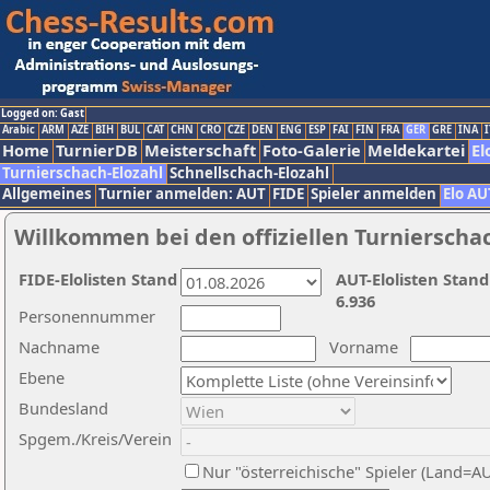
Logged on: Gast
Arabic
ARM
AZE
BIH
BUL
CAT
CHN
CRO
CZE
DEN
ENG
ESP
FAI
FIN
FRA
GER
GRE
INA
I
Home
TurnierDB
Meisterschaft
Foto-Galerie
Meldekartei
El
Turnierschach-Elozahl
Schnellschach-Elozahl
Allgemeines
Turnier anmelden: AUT
FIDE
Spieler anmelden
Elo AU
Willkommen bei den offiziellen Turnierscha
FIDE-Elolisten Stand
AUT-Elolisten Stand
6.936
Personennummer
Nachname
Vorname
Ebene
Bundesland
Spgem./Kreis/Verein
Nur "österreichische" Spieler (Land=A