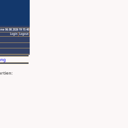
ime 06.08.2026 19:15:40
Login
Logout
artien: