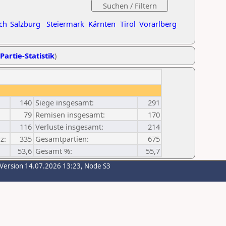
ch
Salzburg
Steiermark
Kärnten
Tirol
Vorarlberg
Partie-Statistik
)
140
Siege insgesamt:
291
79
Remisen insgesamt:
170
116
Verluste insgesamt:
214
z:
335
Gesamtpartien:
675
53,6
Gesamt %:
55,7
-Version 14.07.2026 13:23, Node S3