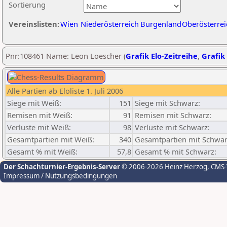
Sortierung
Vereinslisten:
Wien
Niederösterreich
Burgenland
Oberösterrei
Pnr:108461 Name: Leon Loescher (
Grafik Elo-Zeitreihe
,
Grafik 
Alle Partien ab Eloliste 1. Juli 2006
Siege mit Weiß:
151
Siege mit Schwarz:
Remisen mit Weiß:
91
Remisen mit Schwarz:
Verluste mit Weiß:
98
Verluste mit Schwarz:
Gesamtpartien mit Weiß:
340
Gesamtpartien mit Schwar
Gesamt % mit Weiß:
57,8
Gesamt % mit Schwarz:
Der Schachturnier-Ergebnis-Server
© 2006-2026 Heinz Herzog
, CMS
Impressum / Nutzungsbedingungen