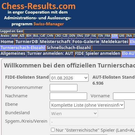
Logged on: Gast
Arabic
ARM
AZE
BIH
BUL
CAT
CHN
CRO
CZE
DEN
ENG
ESP
FAI
FIN
FRA
GER
GRE
INA
I
Home
TurnierDB
Meisterschaft
Foto-Galerie
Meldekartei
El
Turnierschach-Elozahl
Schnellschach-Elozahl
Allgemeines
Turnier anmelden: AUT
FIDE
Spieler anmelden
Elo AU
Willkommen bei den offiziellen Turnierscha
FIDE-Elolisten Stand
AUT-Elolisten Stand
6.936
Personennummer
Nachname
Vorname
Ebene
Bundesland
Spgem./Kreis/Verein
Nur "österreichische" Spieler (Land=A