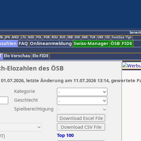
Servert
TA
JPN
MKD
LTU
NED
POL
POR
ROU
RUS
SRB
SVK
SWE
TUR
UKR
VIE
FontSize:11pt
ozahlen
FAQ
Onlineanmeldung
Swiss-Manager
ÖSB
FIDE
T
Elo Vorschau
Elo FIDE
ch-Elozahlen des ÖSB
 01.07.2026, letzte Änderung am 11.07.2026 13:14, gewertete P
Kategorie
Geschlecht
Spielberechtigung
Top 100
UT)