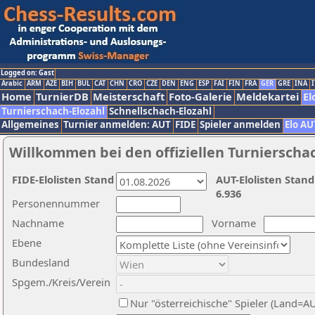
Logged on: Gast
Arabic
ARM
AZE
BIH
BUL
CAT
CHN
CRO
CZE
DEN
ENG
ESP
FAI
FIN
FRA
GER
GRE
INA
I
Home
TurnierDB
Meisterschaft
Foto-Galerie
Meldekartei
El
Turnierschach-Elozahl
Schnellschach-Elozahl
Allgemeines
Turnier anmelden: AUT
FIDE
Spieler anmelden
Elo AU
Willkommen bei den offiziellen Turnierscha
FIDE-Elolisten Stand
AUT-Elolisten Stand
6.936
Personennummer
Nachname
Vorname
Ebene
Bundesland
Spgem./Kreis/Verein
Nur "österreichische" Spieler (Land=A