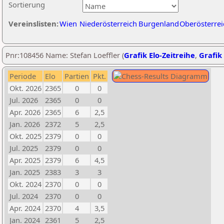
Sortierung
Vereinslisten:
Wien
Niederösterreich
Burgenland
Oberösterrei
Pnr:108456 Name: Stefan Loeffler (
Grafik Elo-Zeitreihe
,
Grafik 
Periode
Elo
Partien
Pkt.
Okt. 2026
2365
0
0
Jul. 2026
2365
0
0
Apr. 2026
2365
6
2,5
Jan. 2026
2372
5
2,5
Okt. 2025
2379
0
0
Jul. 2025
2379
0
0
Apr. 2025
2379
6
4,5
Jan. 2025
2383
3
3
Okt. 2024
2370
0
0
Jul. 2024
2370
0
0
Apr. 2024
2370
4
3,5
Jan. 2024
2361
5
2,5