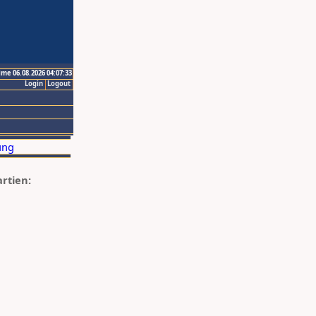
ime 06.08.2026 04:07:33
Login
Logout
artien: