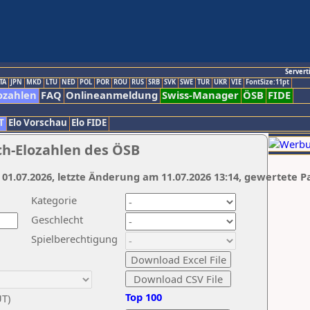
Servert
TA
JPN
MKD
LTU
NED
POL
POR
ROU
RUS
SRB
SVK
SWE
TUR
UKR
VIE
FontSize:11pt
ozahlen
FAQ
Onlineanmeldung
Swiss-Manager
ÖSB
FIDE
T
Elo Vorschau
Elo FIDE
ch-Elozahlen des ÖSB
 01.07.2026, letzte Änderung am 11.07.2026 13:14, gewertete P
Kategorie
Geschlecht
Spielberechtigung
Top 100
UT)