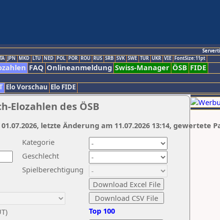
Servert
TA
JPN
MKD
LTU
NED
POL
POR
ROU
RUS
SRB
SVK
SWE
TUR
UKR
VIE
FontSize:11pt
ozahlen
FAQ
Onlineanmeldung
Swiss-Manager
ÖSB
FIDE
T
Elo Vorschau
Elo FIDE
ch-Elozahlen des ÖSB
 01.07.2026, letzte Änderung am 11.07.2026 13:14, gewertete P
Kategorie
Geschlecht
Spielberechtigung
Top 100
UT)