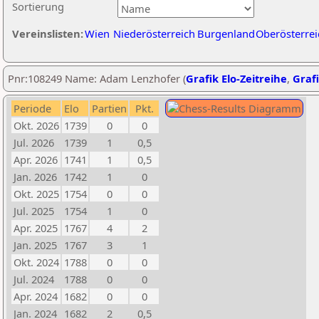
Sortierung
Vereinslisten:
Wien
Niederösterreich
Burgenland
Oberösterrei
Pnr:108249 Name: Adam Lenzhofer (
Grafik Elo-Zeitreihe
,
Grafi
Periode
Elo
Partien
Pkt.
Okt. 2026
1739
0
0
Jul. 2026
1739
1
0,5
Apr. 2026
1741
1
0,5
Jan. 2026
1742
1
0
Okt. 2025
1754
0
0
Jul. 2025
1754
1
0
Apr. 2025
1767
4
2
Jan. 2025
1767
3
1
Okt. 2024
1788
0
0
Jul. 2024
1788
0
0
Apr. 2024
1682
0
0
Jan. 2024
1682
2
0,5