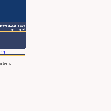
ime 08.08.2026 18:07:40
Login
Logout
artien: