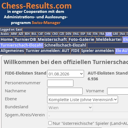
Logged on: Gast
Arabic
ARM
AZE
BIH
BUL
CAT
CHN
CRO
CZE
DEN
ENG
ESP
FAI
FIN
FRA
GER
GRE
INA
I
Home
TurnierDB
Meisterschaft
Foto-Galerie
Meldekartei
El
Turnierschach-Elozahl
Schnellschach-Elozahl
Allgemeines
Turnier anmelden: AUT
FIDE
Spieler anmelden
Elo AU
Willkommen bei den offiziellen Turnierscha
FIDE-Elolisten Stand
AUT-Elolisten Stand
6.936
Personennummer
Nachname
Vorname
Ebene
Bundesland
Spgem./Kreis/Verein
Nur "österreichische" Spieler (Land=A