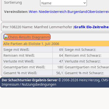
Sortierung
Vereinslisten:
Wien
Niederösterreich
Burgenland
Oberösterrei
Pnr:108220 Name: Manfred Lemmerhofer (
Grafik Elo-Zeitreihe
Alle Partien ab Eloliste 1. Juli 2006
Siege mit Weiß:
69
Siege mit Schwarz:
Remisen mit Weiß:
64
Remisen mit Schwarz:
Verluste mit Weiß:
47
Verluste mit Schwarz:
Gesamtpartien mit Weiß:
180
Gesamtpartien mit Schwar
Gesamt % mit Weiß:
56,1
Gesamt % mit Schwarz:
Der Schachturnier-Ergebnis-Server
© 2006-2026 Heinz Herzog
, CMS
Impressum / Nutzungsbedingungen