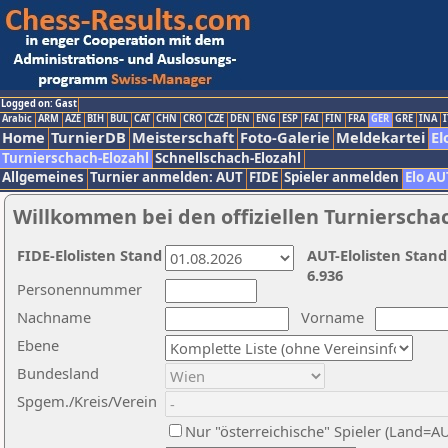
Logged on: Gast
Arabic
ARM
AZE
BIH
BUL
CAT
CHN
CRO
CZE
DEN
ENG
ESP
FAI
FIN
FRA
GER
GRE
INA
I
Home
TurnierDB
Meisterschaft
Foto-Galerie
Meldekartei
El
Turnierschach-Elozahl
Schnellschach-Elozahl
Allgemeines
Turnier anmelden: AUT
FIDE
Spieler anmelden
Elo AU
Willkommen bei den offiziellen Turnierscha
FIDE-Elolisten Stand
AUT-Elolisten Stand
6.936
Personennummer
Nachname
Vorname
Ebene
Bundesland
Spgem./Kreis/Verein
Nur "österreichische" Spieler (Land=A