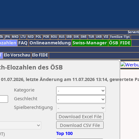
Servert
TA
JPN
MKD
LTU
NED
POL
POR
ROU
RUS
SRB
SVK
SWE
TUR
UKR
VIE
FontSize:11pt
ozahlen
FAQ
Onlineanmeldung
Swiss-Manager
ÖSB
FIDE
T
Elo Vorschau
Elo FIDE
ch-Elozahlen des ÖSB
 01.07.2026, letzte Änderung am 11.07.2026 13:14, gewertete P
Kategorie
Geschlecht
Spielberechtigung
Top 100
UT)