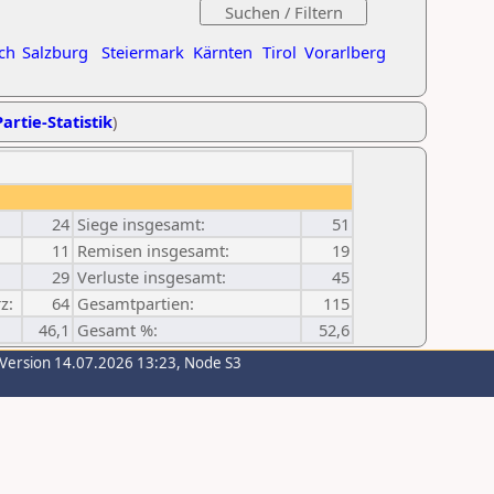
ch
Salzburg
Steiermark
Kärnten
Tirol
Vorarlberg
artie-Statistik
)
24
Siege insgesamt:
51
11
Remisen insgesamt:
19
29
Verluste insgesamt:
45
z:
64
Gesamtpartien:
115
46,1
Gesamt %:
52,6
-Version 14.07.2026 13:23, Node S3