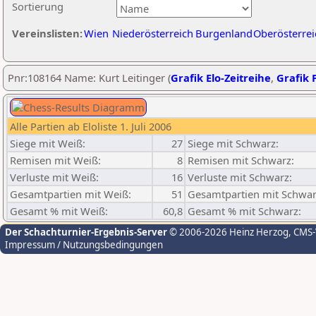
Sortierung
Vereinslisten:
Wien
Niederösterreich
Burgenland
Oberösterrei
Pnr:108164 Name: Kurt Leitinger (
Grafik Elo-Zeitreihe
,
Grafik P
Alle Partien ab Eloliste 1. Juli 2006
Siege mit Weiß:
27
Siege mit Schwarz:
Remisen mit Weiß:
8
Remisen mit Schwarz:
Verluste mit Weiß:
16
Verluste mit Schwarz:
Gesamtpartien mit Weiß:
51
Gesamtpartien mit Schwar
Gesamt % mit Weiß:
60,8
Gesamt % mit Schwarz:
Der Schachturnier-Ergebnis-Server
© 2006-2026 Heinz Herzog
, CMS
Impressum / Nutzungsbedingungen