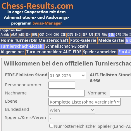
Logged on: Gast
Arabic
ARM
AZE
BIH
BUL
CAT
CHN
CRO
CZE
DEN
ENG
ESP
FAI
FIN
FRA
GER
GRE
INA
I
Home
TurnierDB
Meisterschaft
Foto-Galerie
Meldekartei
El
Turnierschach-Elozahl
Schnellschach-Elozahl
Allgemeines
Turnier anmelden: AUT
FIDE
Spieler anmelden
Elo AU
Willkommen bei den offiziellen Turnierscha
FIDE-Elolisten Stand
AUT-Elolisten Stand
6.936
Personennummer
Nachname
Vorname
Ebene
Bundesland
Spgem./Kreis/Verein
Nur "österreichische" Spieler (Land=A