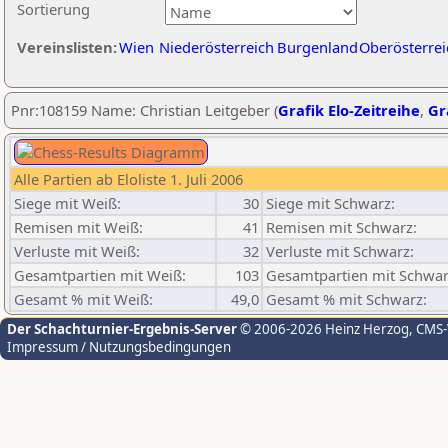
Sortierung
Vereinslisten:
Wien
Niederösterreich
Burgenland
Oberösterrei
Pnr:108159 Name: Christian Leitgeber (
Grafik Elo-Zeitreihe
,
Gr
Alle Partien ab Eloliste 1. Juli 2006
Siege mit Weiß:
30
Siege mit Schwarz:
Remisen mit Weiß:
41
Remisen mit Schwarz:
Verluste mit Weiß:
32
Verluste mit Schwarz:
Gesamtpartien mit Weiß:
103
Gesamtpartien mit Schwar
Gesamt % mit Weiß:
49,0
Gesamt % mit Schwarz:
Der Schachturnier-Ergebnis-Server
© 2006-2026 Heinz Herzog
, CMS
Impressum / Nutzungsbedingungen