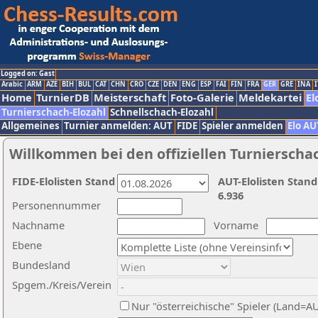
Logged on: Gast
Arabic
ARM
AZE
BIH
BUL
CAT
CHN
CRO
CZE
DEN
ENG
ESP
FAI
FIN
FRA
GER
GRE
INA
I
Home
TurnierDB
Meisterschaft
Foto-Galerie
Meldekartei
El
Turnierschach-Elozahl
Schnellschach-Elozahl
Allgemeines
Turnier anmelden: AUT
FIDE
Spieler anmelden
Elo AU
Willkommen bei den offiziellen Turnierscha
FIDE-Elolisten Stand
AUT-Elolisten Stand
6.936
Personennummer
Nachname
Vorname
Ebene
Bundesland
Spgem./Kreis/Verein
Nur "österreichische" Spieler (Land=A