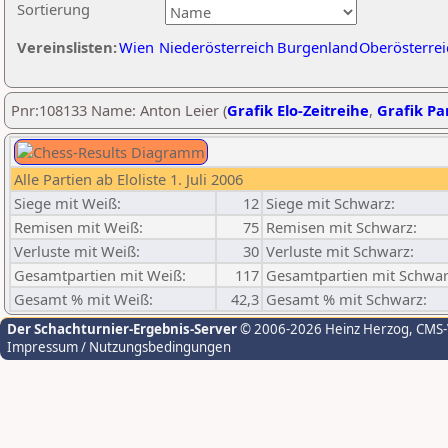
Sortierung
Vereinslisten:
Wien
Niederösterreich
Burgenland
Oberösterrei
Pnr:108133 Name: Anton Leier (
Grafik Elo-Zeitreihe
,
Grafik Par
Alle Partien ab Eloliste 1. Juli 2006
Siege mit Weiß:
12
Siege mit Schwarz:
Remisen mit Weiß:
75
Remisen mit Schwarz:
Verluste mit Weiß:
30
Verluste mit Schwarz:
Gesamtpartien mit Weiß:
117
Gesamtpartien mit Schwar
Gesamt % mit Weiß:
42,3
Gesamt % mit Schwarz:
Der Schachturnier-Ergebnis-Server
© 2006-2026 Heinz Herzog
, CMS
Impressum / Nutzungsbedingungen