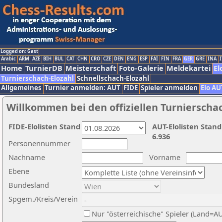
Logged on: Gast
Arabic
ARM
AZE
BIH
BUL
CAT
CHN
CRO
CZE
DEN
ENG
ESP
FAI
FIN
FRA
GER
GRE
INA
I
Home
TurnierDB
Meisterschaft
Foto-Galerie
Meldekartei
El
Turnierschach-Elozahl
Schnellschach-Elozahl
Allgemeines
Turnier anmelden: AUT
FIDE
Spieler anmelden
Elo AU
Willkommen bei den offiziellen Turnierscha
FIDE-Elolisten Stand
AUT-Elolisten Stand
6.936
Personennummer
Nachname
Vorname
Ebene
Bundesland
Spgem./Kreis/Verein
Nur "österreichische" Spieler (Land=A