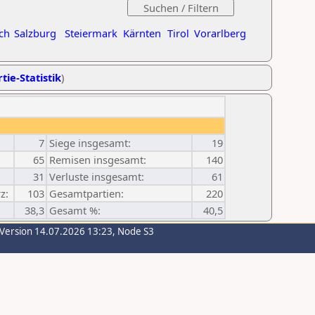
ch
Salzburg
Steiermark
Kärnten
Tirol
Vorarlberg
tie-Statistik
)
7
Siege insgesamt:
19
65
Remisen insgesamt:
140
31
Verluste insgesamt:
61
z:
103
Gesamtpartien:
220
38,3
Gesamt %:
40,5
-Version 14.07.2026 13:23, Node S3