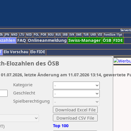
Servert
TA
JPN
MKD
LTU
NED
POL
POR
ROU
RUS
SRB
SVK
SWE
TUR
UKR
VIE
FontSize:11pt
ozahlen
FAQ
Onlineanmeldung
Swiss-Manager
ÖSB
FIDE
T
Elo Vorschau
Elo FIDE
ch-Elozahlen des ÖSB
 01.07.2026, letzte Änderung am 11.07.2026 13:14, gewertete P
Kategorie
Geschlecht
Spielberechtigung
Top 100
UT)