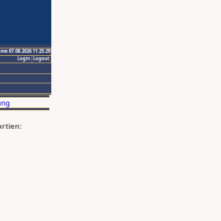
ime 07.08.2026 11:25:29
Login
Logout
artien: