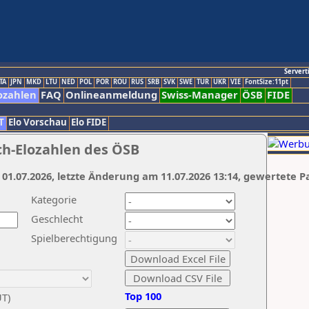
Servert
TA
JPN
MKD
LTU
NED
POL
POR
ROU
RUS
SRB
SVK
SWE
TUR
UKR
VIE
FontSize:11pt
ozahlen
FAQ
Onlineanmeldung
Swiss-Manager
ÖSB
FIDE
T
Elo Vorschau
Elo FIDE
ch-Elozahlen des ÖSB
 01.07.2026, letzte Änderung am 11.07.2026 13:14, gewertete P
Kategorie
Geschlecht
Spielberechtigung
Top 100
UT)