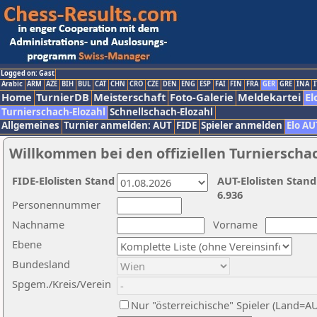
Logged on: Gast
Arabic
ARM
AZE
BIH
BUL
CAT
CHN
CRO
CZE
DEN
ENG
ESP
FAI
FIN
FRA
GER
GRE
INA
I
Home
TurnierDB
Meisterschaft
Foto-Galerie
Meldekartei
El
Turnierschach-Elozahl
Schnellschach-Elozahl
Allgemeines
Turnier anmelden: AUT
FIDE
Spieler anmelden
Elo AU
Willkommen bei den offiziellen Turnierscha
FIDE-Elolisten Stand
AUT-Elolisten Stand
6.936
Personennummer
Nachname
Vorname
Ebene
Bundesland
Spgem./Kreis/Verein
Nur "österreichische" Spieler (Land=A