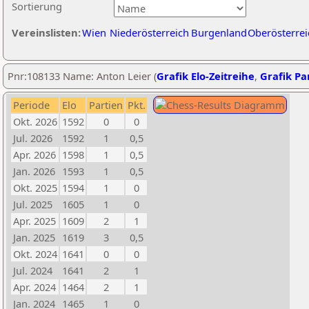
Sortierung
Vereinslisten:
Wien
Niederösterreich
Burgenland
Oberösterrei
Pnr:108133 Name: Anton Leier (
Grafik Elo-Zeitreihe
,
Grafik Par
Periode
Elo
Partien
Pkt.
Okt. 2026
1592
0
0
Jul. 2026
1592
1
0,5
Apr. 2026
1598
1
0,5
Jan. 2026
1593
1
0,5
Okt. 2025
1594
1
0
Jul. 2025
1605
1
0
Apr. 2025
1609
2
1
Jan. 2025
1619
3
0,5
Okt. 2024
1641
0
0
Jul. 2024
1641
2
1
Apr. 2024
1464
2
1
Jan. 2024
1465
1
0