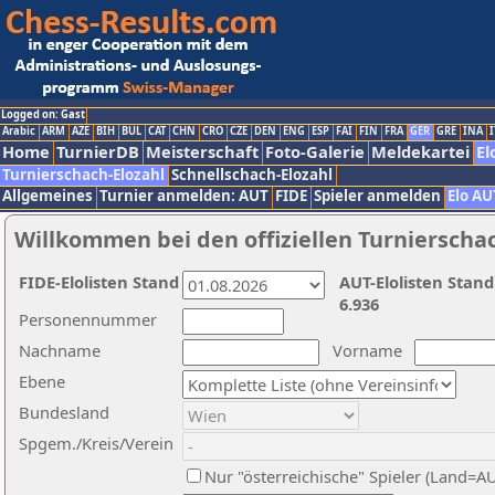
Logged on: Gast
Arabic
ARM
AZE
BIH
BUL
CAT
CHN
CRO
CZE
DEN
ENG
ESP
FAI
FIN
FRA
GER
GRE
INA
I
Home
TurnierDB
Meisterschaft
Foto-Galerie
Meldekartei
El
Turnierschach-Elozahl
Schnellschach-Elozahl
Allgemeines
Turnier anmelden: AUT
FIDE
Spieler anmelden
Elo AU
Willkommen bei den offiziellen Turnierscha
FIDE-Elolisten Stand
AUT-Elolisten Stand
6.936
Personennummer
Nachname
Vorname
Ebene
Bundesland
Spgem./Kreis/Verein
Nur "österreichische" Spieler (Land=A