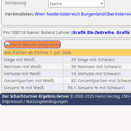
Sortierung
Vereinslisten:
Wien
Niederösterreich
Burgenland
Oberösterrei
Pnr:108118 Name: Roland Lehner (
Grafik Elo-Zeitreihe
,
Grafik 
Alle Partien ab Eloliste 1. Juli 2006
Siege mit Weiß:
29
Siege mit Schwarz:
Remisen mit Weiß:
39
Remisen mit Schwarz:
Verluste mit Weiß:
14
Verluste mit Schwarz:
Gesamtpartien mit Weiß:
82
Gesamtpartien mit Schwar
Gesamt % mit Weiß:
59,1
Gesamt % mit Schwarz:
Der Schachturnier-Ergebnis-Server
© 2006-2026 Heinz Herzog
, CMS
Impressum / Nutzungsbedingungen