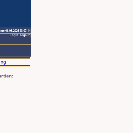
ime 06.08.2026 23:07:14
Login
Logout
artien: