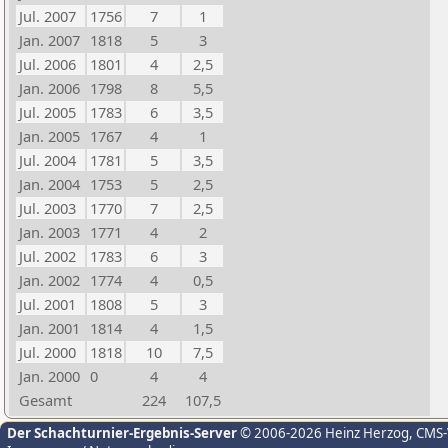
Jul. 2007
1756
7
1
Jan. 2007
1818
5
3
Jul. 2006
1801
4
2,5
Jan. 2006
1798
8
5,5
Jul. 2005
1783
6
3,5
Jan. 2005
1767
4
1
Jul. 2004
1781
5
3,5
Jan. 2004
1753
5
2,5
Jul. 2003
1770
7
2,5
Jan. 2003
1771
4
2
Jul. 2002
1783
6
3
Jan. 2002
1774
4
0,5
Jul. 2001
1808
5
3
Jan. 2001
1814
4
1,5
Jul. 2000
1818
10
7,5
Jan. 2000
0
4
4
Gesamt
224
107,5
Der Schachturnier-Ergebnis-Server
© 2006-2026 Heinz Herzog
, CMS