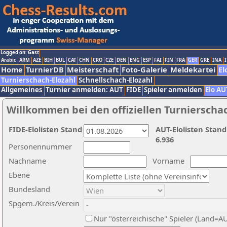
Logged on: Gast
Arabic
ARM
AZE
BIH
BUL
CAT
CHN
CRO
CZE
DEN
ENG
ESP
FAI
FIN
FRA
GER
GRE
INA
I
Home
TurnierDB
Meisterschaft
Foto-Galerie
Meldekartei
El
Turnierschach-Elozahl
Schnellschach-Elozahl
Allgemeines
Turnier anmelden: AUT
FIDE
Spieler anmelden
Elo AU
Willkommen bei den offiziellen Turnierscha
FIDE-Elolisten Stand
AUT-Elolisten Stand
6.936
Personennummer
Nachname
Vorname
Ebene
Bundesland
Spgem./Kreis/Verein
Nur "österreichische" Spieler (Land=A