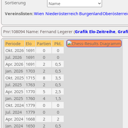
Sortierung
Vereinslisten:
Wien
Niederösterreich
Burgenland
Oberösterrei
Pnr:108094 Name: Fernand Legerer (
Grafik Elo-Zeitreihe
,
Grafi
Periode
Elo
Partien
Pkt.
Okt. 2026
1691
0
0
Jul. 2026
1691
0
0
Apr. 2026
1691
2
0,5
Jan. 2026
1703
2
0,5
Okt. 2025
1715
8
3,5
Jul. 2025
1763
2
0,5
Apr. 2025
1770
5
2,5
Jan. 2025
1760
4
1,5
Okt. 2024
1779
0
0
Jul. 2024
1779
0
0
Apr. 2024
1668
2
2
Jan. 2024
1650
2
0,5