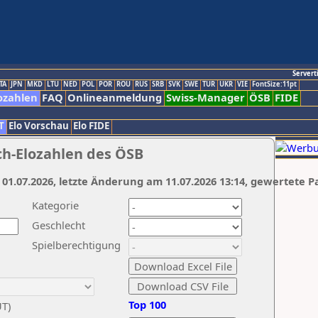
Servert
TA
JPN
MKD
LTU
NED
POL
POR
ROU
RUS
SRB
SVK
SWE
TUR
UKR
VIE
FontSize:11pt
ozahlen
FAQ
Onlineanmeldung
Swiss-Manager
ÖSB
FIDE
T
Elo Vorschau
Elo FIDE
ch-Elozahlen des ÖSB
 01.07.2026, letzte Änderung am 11.07.2026 13:14, gewertete P
Kategorie
Geschlecht
Spielberechtigung
Top 100
UT)