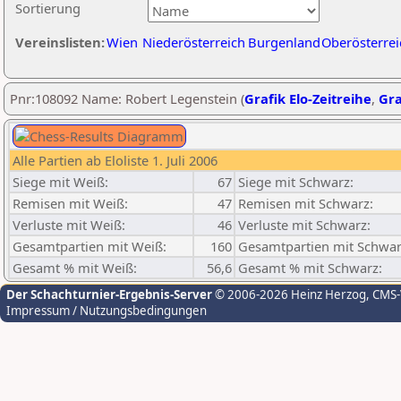
Sortierung
Vereinslisten:
Wien
Niederösterreich
Burgenland
Oberösterrei
Pnr:108092 Name: Robert Legenstein (
Grafik Elo-Zeitreihe
,
Gra
Alle Partien ab Eloliste 1. Juli 2006
Siege mit Weiß:
67
Siege mit Schwarz:
Remisen mit Weiß:
47
Remisen mit Schwarz:
Verluste mit Weiß:
46
Verluste mit Schwarz:
Gesamtpartien mit Weiß:
160
Gesamtpartien mit Schwar
Gesamt % mit Weiß:
56,6
Gesamt % mit Schwarz:
Der Schachturnier-Ergebnis-Server
© 2006-2026 Heinz Herzog
, CMS
Impressum / Nutzungsbedingungen