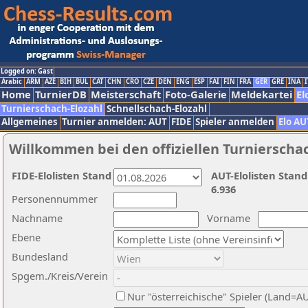
Logged on: Gast
Arabic
ARM
AZE
BIH
BUL
CAT
CHN
CRO
CZE
DEN
ENG
ESP
FAI
FIN
FRA
GER
GRE
INA
I
Home
TurnierDB
Meisterschaft
Foto-Galerie
Meldekartei
El
Turnierschach-Elozahl
Schnellschach-Elozahl
Allgemeines
Turnier anmelden: AUT
FIDE
Spieler anmelden
Elo AU
Willkommen bei den offiziellen Turnierscha
FIDE-Elolisten Stand
AUT-Elolisten Stand
6.936
Personennummer
Nachname
Vorname
Ebene
Bundesland
Spgem./Kreis/Verein
Nur "österreichische" Spieler (Land=A