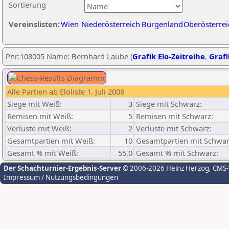
Sortierung
Vereinslisten:
Wien
Niederösterreich
Burgenland
Oberösterrei
Pnr:108005 Name: Bernhard Laube (
Grafik Elo-Zeitreihe
,
Grafi
Alle Partien ab Eloliste 1. Juli 2006
Siege mit Weiß:
3
Siege mit Schwarz:
Remisen mit Weiß:
5
Remisen mit Schwarz:
Verluste mit Weiß:
2
Verluste mit Schwarz:
Gesamtpartien mit Weiß:
10
Gesamtpartien mit Schwar
Gesamt % mit Weiß:
55,0
Gesamt % mit Schwarz:
Der Schachturnier-Ergebnis-Server
© 2006-2026 Heinz Herzog
, CMS
Impressum / Nutzungsbedingungen