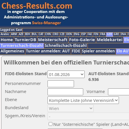
Logged on: Gast
Arabic
ARM
AZE
BIH
BUL
CAT
CHN
CRO
CZE
DEN
ENG
ESP
FAI
FIN
FRA
GER
GRE
INA
I
Home
TurnierDB
Meisterschaft
Foto-Galerie
Meldekartei
El
Turnierschach-Elozahl
Schnellschach-Elozahl
Allgemeines
Turnier anmelden: AUT
FIDE
Spieler anmelden
Elo AU
Willkommen bei den offiziellen Turnierscha
FIDE-Elolisten Stand
AUT-Elolisten Stand
6.936
Personennummer
Nachname
Vorname
Ebene
Bundesland
Spgem./Kreis/Verein
Nur "österreichische" Spieler (Land=A