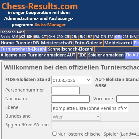
Logged on: Gast
Arabic
ARM
AZE
BIH
BUL
CAT
CHN
CRO
CZE
DEN
ENG
ESP
FAI
FIN
FRA
GER
GRE
INA
I
Home
TurnierDB
Meisterschaft
Foto-Galerie
Meldekartei
El
Turnierschach-Elozahl
Schnellschach-Elozahl
Allgemeines
Turnier anmelden: AUT
FIDE
Spieler anmelden
Elo AU
Willkommen bei den offiziellen Turnierscha
FIDE-Elolisten Stand
AUT-Elolisten Stand
6.936
Personennummer
Nachname
Vorname
Ebene
Bundesland
Spgem./Kreis/Verein
Nur "österreichische" Spieler (Land=A