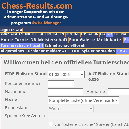
Logged on: Gast
Arabic
ARM
AZE
BIH
BUL
CAT
CHN
CRO
CZE
DEN
ENG
ESP
FAI
FIN
FRA
GER
GRE
INA
I
Home
TurnierDB
Meisterschaft
Foto-Galerie
Meldekartei
El
Turnierschach-Elozahl
Schnellschach-Elozahl
Allgemeines
Turnier anmelden: AUT
FIDE
Spieler anmelden
Elo AU
Willkommen bei den offiziellen Turnierscha
FIDE-Elolisten Stand
AUT-Elolisten Stand
6.936
Personennummer
Nachname
Vorname
Ebene
Bundesland
Spgem./Kreis/Verein
Nur "österreichische" Spieler (Land=A