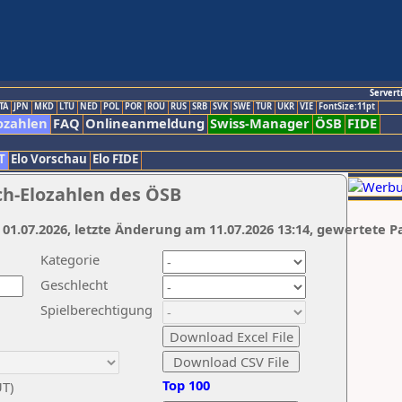
Servert
TA
JPN
MKD
LTU
NED
POL
POR
ROU
RUS
SRB
SVK
SWE
TUR
UKR
VIE
FontSize:11pt
ozahlen
FAQ
Onlineanmeldung
Swiss-Manager
ÖSB
FIDE
T
Elo Vorschau
Elo FIDE
ch-Elozahlen des ÖSB
 01.07.2026, letzte Änderung am 11.07.2026 13:14, gewertete P
Kategorie
Geschlecht
Spielberechtigung
Top 100
UT)