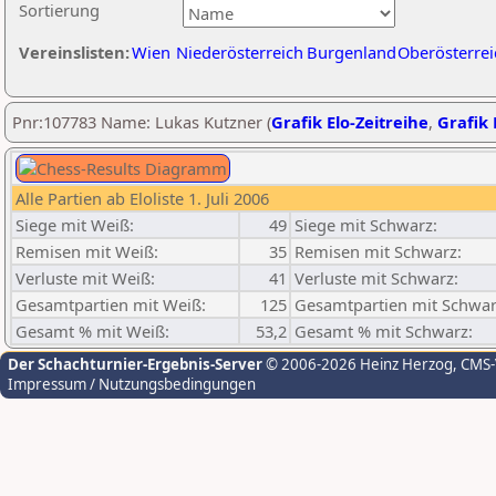
Sortierung
Vereinslisten:
Wien
Niederösterreich
Burgenland
Oberösterrei
Pnr:107783 Name: Lukas Kutzner (
Grafik Elo-Zeitreihe
,
Grafik 
Alle Partien ab Eloliste 1. Juli 2006
Siege mit Weiß:
49
Siege mit Schwarz:
Remisen mit Weiß:
35
Remisen mit Schwarz:
Verluste mit Weiß:
41
Verluste mit Schwarz:
Gesamtpartien mit Weiß:
125
Gesamtpartien mit Schwar
Gesamt % mit Weiß:
53,2
Gesamt % mit Schwarz:
Der Schachturnier-Ergebnis-Server
© 2006-2026 Heinz Herzog
, CMS
Impressum / Nutzungsbedingungen