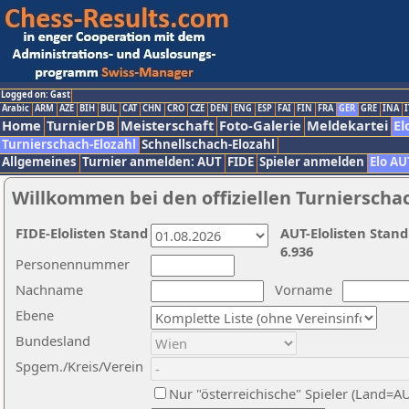
Logged on: Gast
Arabic
ARM
AZE
BIH
BUL
CAT
CHN
CRO
CZE
DEN
ENG
ESP
FAI
FIN
FRA
GER
GRE
INA
I
Home
TurnierDB
Meisterschaft
Foto-Galerie
Meldekartei
El
Turnierschach-Elozahl
Schnellschach-Elozahl
Allgemeines
Turnier anmelden: AUT
FIDE
Spieler anmelden
Elo AU
Willkommen bei den offiziellen Turnierscha
FIDE-Elolisten Stand
AUT-Elolisten Stand
6.936
Personennummer
Nachname
Vorname
Ebene
Bundesland
Spgem./Kreis/Verein
Nur "österreichische" Spieler (Land=A