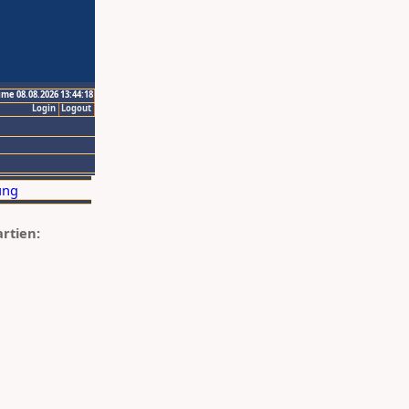
ime 08.08.2026 13:44:18
Login
Logout
artien: