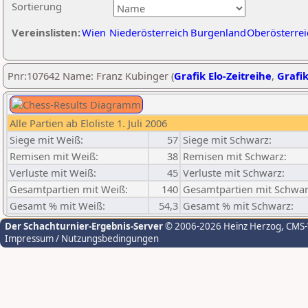
Sortierung
Vereinslisten:
Wien
Niederösterreich
Burgenland
Oberösterrei
Pnr:107642 Name: Franz Kubinger (
Grafik Elo-Zeitreihe
,
Grafik
Alle Partien ab Eloliste 1. Juli 2006
Siege mit Weiß:
57
Siege mit Schwarz:
Remisen mit Weiß:
38
Remisen mit Schwarz:
Verluste mit Weiß:
45
Verluste mit Schwarz:
Gesamtpartien mit Weiß:
140
Gesamtpartien mit Schwar
Gesamt % mit Weiß:
54,3
Gesamt % mit Schwarz:
Der Schachturnier-Ergebnis-Server
© 2006-2026 Heinz Herzog
, CMS
Impressum / Nutzungsbedingungen