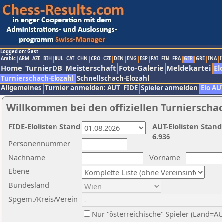
Logged on: Gast
Arabic
ARM
AZE
BIH
BUL
CAT
CHN
CRO
CZE
DEN
ENG
ESP
FAI
FIN
FRA
GER
GRE
INA
I
Home
TurnierDB
Meisterschaft
Foto-Galerie
Meldekartei
El
Turnierschach-Elozahl
Schnellschach-Elozahl
Allgemeines
Turnier anmelden: AUT
FIDE
Spieler anmelden
Elo AU
Willkommen bei den offiziellen Turnierscha
FIDE-Elolisten Stand
AUT-Elolisten Stand
6.936
Personennummer
Nachname
Vorname
Ebene
Bundesland
Spgem./Kreis/Verein
Nur "österreichische" Spieler (Land=A