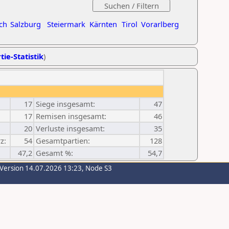
ch
Salzburg
Steiermark
Kärnten
Tirol
Vorarlberg
tie-Statistik
)
17
Siege insgesamt:
47
17
Remisen insgesamt:
46
20
Verluste insgesamt:
35
z:
54
Gesamtpartien:
128
47,2
Gesamt %:
54,7
-Version 14.07.2026 13:23, Node S3