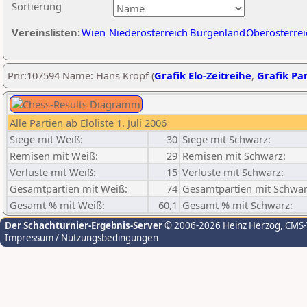
Sortierung
Vereinslisten:
Wien
Niederösterreich
Burgenland
Oberösterrei
Pnr:107594 Name: Hans Kropf (
Grafik Elo-Zeitreihe
,
Grafik Par
Alle Partien ab Eloliste 1. Juli 2006
Siege mit Weiß:
30
Siege mit Schwarz:
Remisen mit Weiß:
29
Remisen mit Schwarz:
Verluste mit Weiß:
15
Verluste mit Schwarz:
Gesamtpartien mit Weiß:
74
Gesamtpartien mit Schwar
Gesamt % mit Weiß:
60,1
Gesamt % mit Schwarz:
Der Schachturnier-Ergebnis-Server
© 2006-2026 Heinz Herzog
, CMS
Impressum / Nutzungsbedingungen