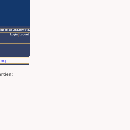
ime 08.08.2026 07:51:56
Login
Logout
artien: