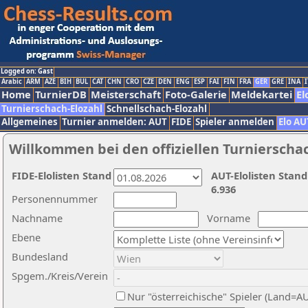
Logged on: Gast
Arabic
ARM
AZE
BIH
BUL
CAT
CHN
CRO
CZE
DEN
ENG
ESP
FAI
FIN
FRA
GER
GRE
INA
I
Home
TurnierDB
Meisterschaft
Foto-Galerie
Meldekartei
El
Turnierschach-Elozahl
Schnellschach-Elozahl
Allgemeines
Turnier anmelden: AUT
FIDE
Spieler anmelden
Elo AU
Willkommen bei den offiziellen Turnierscha
FIDE-Elolisten Stand
AUT-Elolisten Stand
6.936
Personennummer
Nachname
Vorname
Ebene
Bundesland
Spgem./Kreis/Verein
Nur "österreichische" Spieler (Land=A