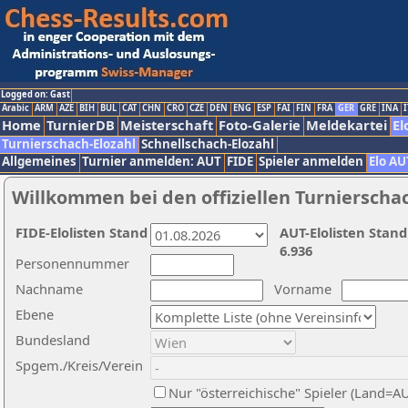
Logged on: Gast
Arabic
ARM
AZE
BIH
BUL
CAT
CHN
CRO
CZE
DEN
ENG
ESP
FAI
FIN
FRA
GER
GRE
INA
I
Home
TurnierDB
Meisterschaft
Foto-Galerie
Meldekartei
El
Turnierschach-Elozahl
Schnellschach-Elozahl
Allgemeines
Turnier anmelden: AUT
FIDE
Spieler anmelden
Elo AU
Willkommen bei den offiziellen Turnierscha
FIDE-Elolisten Stand
AUT-Elolisten Stand
6.936
Personennummer
Nachname
Vorname
Ebene
Bundesland
Spgem./Kreis/Verein
Nur "österreichische" Spieler (Land=A