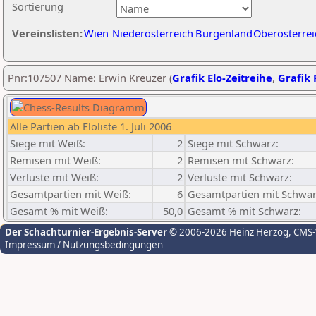
Sortierung
Vereinslisten:
Wien
Niederösterreich
Burgenland
Oberösterrei
Pnr:107507 Name: Erwin Kreuzer (
Grafik Elo-Zeitreihe
,
Grafik 
Alle Partien ab Eloliste 1. Juli 2006
Siege mit Weiß:
2
Siege mit Schwarz:
Remisen mit Weiß:
2
Remisen mit Schwarz:
Verluste mit Weiß:
2
Verluste mit Schwarz:
Gesamtpartien mit Weiß:
6
Gesamtpartien mit Schwar
Gesamt % mit Weiß:
50,0
Gesamt % mit Schwarz:
Der Schachturnier-Ergebnis-Server
© 2006-2026 Heinz Herzog
, CMS
Impressum / Nutzungsbedingungen