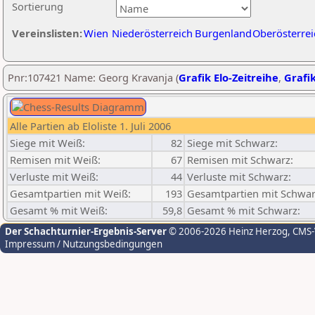
Sortierung
Vereinslisten:
Wien
Niederösterreich
Burgenland
Oberösterrei
Pnr:107421 Name: Georg Kravanja (
Grafik Elo-Zeitreihe
,
Grafik
Alle Partien ab Eloliste 1. Juli 2006
Siege mit Weiß:
82
Siege mit Schwarz:
Remisen mit Weiß:
67
Remisen mit Schwarz:
Verluste mit Weiß:
44
Verluste mit Schwarz:
Gesamtpartien mit Weiß:
193
Gesamtpartien mit Schwar
Gesamt % mit Weiß:
59,8
Gesamt % mit Schwarz:
Der Schachturnier-Ergebnis-Server
© 2006-2026 Heinz Herzog
, CMS
Impressum / Nutzungsbedingungen