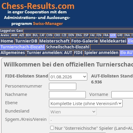
Logged on: Gast
Arabic
ARM
AZE
BIH
BUL
CAT
CHN
CRO
CZE
DEN
ENG
ESP
FAI
FIN
FRA
GER
GRE
INA
I
Home
TurnierDB
Meisterschaft
Foto-Galerie
Meldekartei
El
Turnierschach-Elozahl
Schnellschach-Elozahl
Allgemeines
Turnier anmelden: AUT
FIDE
Spieler anmelden
Elo AU
Willkommen bei den offiziellen Turnierscha
FIDE-Elolisten Stand
AUT-Elolisten Stand
6.936
Personennummer
Nachname
Vorname
Ebene
Bundesland
Spgem./Kreis/Verein
Nur "österreichische" Spieler (Land=A