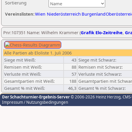
Sortierung
Vereinslisten:
Wien
Niederösterreich
Burgenland
Oberösterrei
Pnr:107351 Name: Wilhelm Krammer (
Grafik Elo-Zeitreihe
,
Gra
Alle Partien ab Eloliste 1. Juli 2006
Siege mit Weiß:
43
Siege mit Schwarz:
Remisen mit Weiß:
88
Remisen mit Schwarz:
Verluste mit Weiß:
57
Verluste mit Schwarz:
Gesamtpartien mit Weiß:
188
Gesamtpartien mit Schwar
Gesamt % mit Weiß:
46,3
Gesamt % mit Schwarz:
Der Schachturnier-Ergebnis-Server
© 2006-2026 Heinz Herzog
, CMS
Impressum / Nutzungsbedingungen