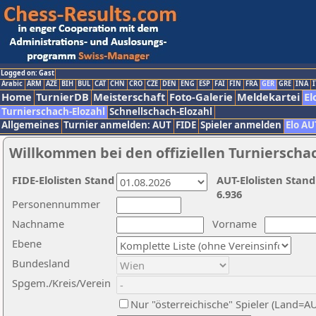
Logged on: Gast
Arabic
ARM
AZE
BIH
BUL
CAT
CHN
CRO
CZE
DEN
ENG
ESP
FAI
FIN
FRA
GER
GRE
INA
I
Home
TurnierDB
Meisterschaft
Foto-Galerie
Meldekartei
El
Turnierschach-Elozahl
Schnellschach-Elozahl
Allgemeines
Turnier anmelden: AUT
FIDE
Spieler anmelden
Elo AU
Willkommen bei den offiziellen Turnierscha
FIDE-Elolisten Stand
AUT-Elolisten Stand
6.936
Personennummer
Nachname
Vorname
Ebene
Bundesland
Spgem./Kreis/Verein
Nur "österreichische" Spieler (Land=A