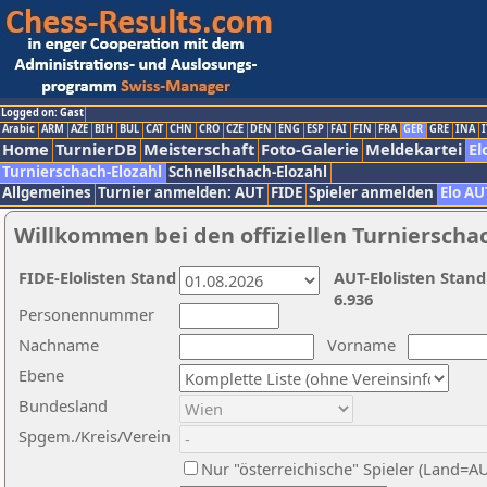
Logged on: Gast
Arabic
ARM
AZE
BIH
BUL
CAT
CHN
CRO
CZE
DEN
ENG
ESP
FAI
FIN
FRA
GER
GRE
INA
I
Home
TurnierDB
Meisterschaft
Foto-Galerie
Meldekartei
El
Turnierschach-Elozahl
Schnellschach-Elozahl
Allgemeines
Turnier anmelden: AUT
FIDE
Spieler anmelden
Elo AU
Willkommen bei den offiziellen Turnierscha
FIDE-Elolisten Stand
AUT-Elolisten Stand
6.936
Personennummer
Nachname
Vorname
Ebene
Bundesland
Spgem./Kreis/Verein
Nur "österreichische" Spieler (Land=A