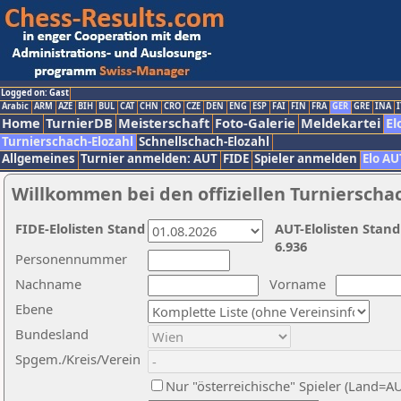
Logged on: Gast
Arabic
ARM
AZE
BIH
BUL
CAT
CHN
CRO
CZE
DEN
ENG
ESP
FAI
FIN
FRA
GER
GRE
INA
I
Home
TurnierDB
Meisterschaft
Foto-Galerie
Meldekartei
El
Turnierschach-Elozahl
Schnellschach-Elozahl
Allgemeines
Turnier anmelden: AUT
FIDE
Spieler anmelden
Elo AU
Willkommen bei den offiziellen Turnierscha
FIDE-Elolisten Stand
AUT-Elolisten Stand
6.936
Personennummer
Nachname
Vorname
Ebene
Bundesland
Spgem./Kreis/Verein
Nur "österreichische" Spieler (Land=A