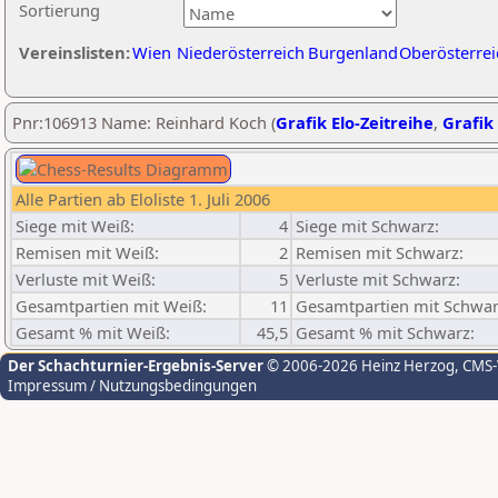
Sortierung
Vereinslisten:
Wien
Niederösterreich
Burgenland
Oberösterrei
Pnr:106913 Name: Reinhard Koch (
Grafik Elo-Zeitreihe
,
Grafik 
Alle Partien ab Eloliste 1. Juli 2006
Siege mit Weiß:
4
Siege mit Schwarz:
Remisen mit Weiß:
2
Remisen mit Schwarz:
Verluste mit Weiß:
5
Verluste mit Schwarz:
Gesamtpartien mit Weiß:
11
Gesamtpartien mit Schwar
Gesamt % mit Weiß:
45,5
Gesamt % mit Schwarz:
Der Schachturnier-Ergebnis-Server
© 2006-2026 Heinz Herzog
, CMS
Impressum / Nutzungsbedingungen