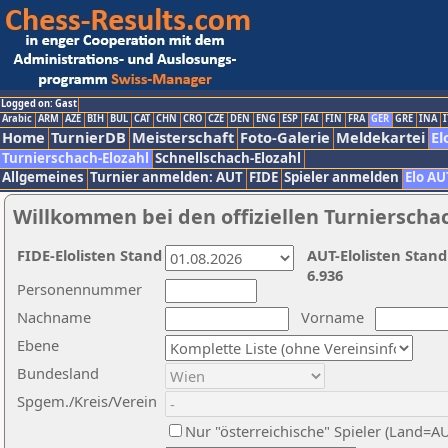
Logged on: Gast
Arabic
ARM
AZE
BIH
BUL
CAT
CHN
CRO
CZE
DEN
ENG
ESP
FAI
FIN
FRA
GER
GRE
INA
I
Home
TurnierDB
Meisterschaft
Foto-Galerie
Meldekartei
El
Turnierschach-Elozahl
Schnellschach-Elozahl
Allgemeines
Turnier anmelden: AUT
FIDE
Spieler anmelden
Elo AU
Willkommen bei den offiziellen Turnierscha
FIDE-Elolisten Stand
AUT-Elolisten Stand
6.936
Personennummer
Nachname
Vorname
Ebene
Bundesland
Spgem./Kreis/Verein
Nur "österreichische" Spieler (Land=A