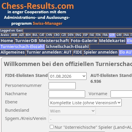
Logged on: Gast
Arabic
ARM
AZE
BIH
BUL
CAT
CHN
CRO
CZE
DEN
ENG
ESP
FAI
FIN
FRA
GER
GRE
INA
I
Home
TurnierDB
Meisterschaft
Foto-Galerie
Meldekartei
El
Turnierschach-Elozahl
Schnellschach-Elozahl
Allgemeines
Turnier anmelden: AUT
FIDE
Spieler anmelden
Elo AU
Willkommen bei den offiziellen Turnierscha
FIDE-Elolisten Stand
AUT-Elolisten Stand
6.936
Personennummer
Nachname
Vorname
Ebene
Bundesland
Spgem./Kreis/Verein
Nur "österreichische" Spieler (Land=A