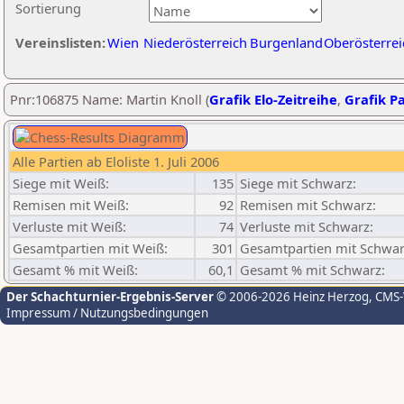
Sortierung
Vereinslisten:
Wien
Niederösterreich
Burgenland
Oberösterrei
Pnr:106875 Name: Martin Knoll (
Grafik Elo-Zeitreihe
,
Grafik Pa
Alle Partien ab Eloliste 1. Juli 2006
Siege mit Weiß:
135
Siege mit Schwarz:
Remisen mit Weiß:
92
Remisen mit Schwarz:
Verluste mit Weiß:
74
Verluste mit Schwarz:
Gesamtpartien mit Weiß:
301
Gesamtpartien mit Schwar
Gesamt % mit Weiß:
60,1
Gesamt % mit Schwarz:
Der Schachturnier-Ergebnis-Server
© 2006-2026 Heinz Herzog
, CMS
Impressum / Nutzungsbedingungen