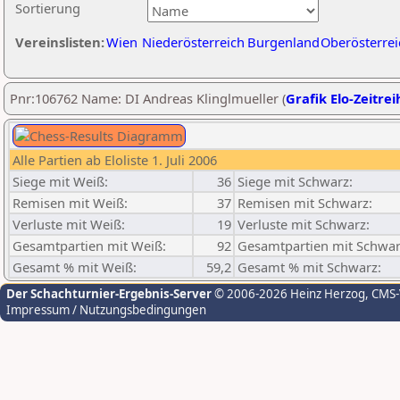
Sortierung
Vereinslisten:
Wien
Niederösterreich
Burgenland
Oberösterrei
Pnr:106762 Name: DI Andreas Klinglmueller (
Grafik Elo-Zeitrei
Alle Partien ab Eloliste 1. Juli 2006
Siege mit Weiß:
36
Siege mit Schwarz:
Remisen mit Weiß:
37
Remisen mit Schwarz:
Verluste mit Weiß:
19
Verluste mit Schwarz:
Gesamtpartien mit Weiß:
92
Gesamtpartien mit Schwar
Gesamt % mit Weiß:
59,2
Gesamt % mit Schwarz:
Der Schachturnier-Ergebnis-Server
© 2006-2026 Heinz Herzog
, CMS
Impressum / Nutzungsbedingungen