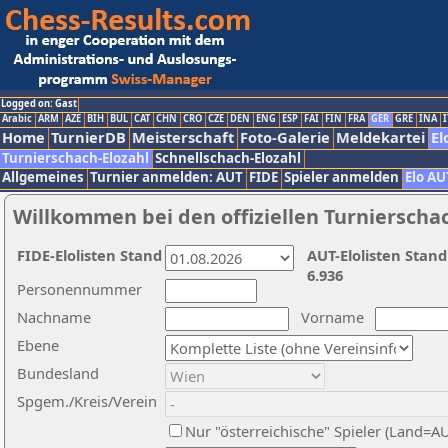
Logged on: Gast
Arabic
ARM
AZE
BIH
BUL
CAT
CHN
CRO
CZE
DEN
ENG
ESP
FAI
FIN
FRA
GER
GRE
INA
I
Home
TurnierDB
Meisterschaft
Foto-Galerie
Meldekartei
El
Turnierschach-Elozahl
Schnellschach-Elozahl
Allgemeines
Turnier anmelden: AUT
FIDE
Spieler anmelden
Elo AU
Willkommen bei den offiziellen Turnierscha
FIDE-Elolisten Stand
AUT-Elolisten Stand
6.936
Personennummer
Nachname
Vorname
Ebene
Bundesland
Spgem./Kreis/Verein
Nur "österreichische" Spieler (Land=A