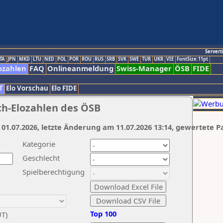
Servert
TA
JPN
MKD
LTU
NED
POL
POR
ROU
RUS
SRB
SVK
SWE
TUR
UKR
VIE
FontSize:11pt
ozahlen
FAQ
Onlineanmeldung
Swiss-Manager
ÖSB
FIDE
T
Elo Vorschau
Elo FIDE
ch-Elozahlen des ÖSB
 01.07.2026, letzte Änderung am 11.07.2026 13:14, gewertete P
Kategorie
Geschlecht
Spielberechtigung
Top 100
UT)