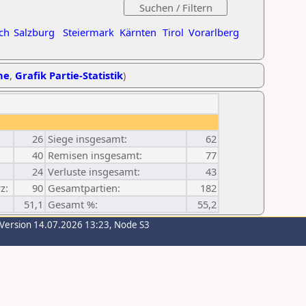
ch
Salzburg
Steiermark
Kärnten
Tirol
Vorarlberg
he
,
Grafik Partie-Statistik
)
26
Siege insgesamt:
62
40
Remisen insgesamt:
77
24
Verluste insgesamt:
43
z:
90
Gesamtpartien:
182
51,1
Gesamt %:
55,2
-Version 14.07.2026 13:23, Node S3