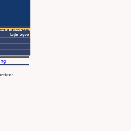
ime 06.08.2026 02:10:39
Login
Logout
artien: