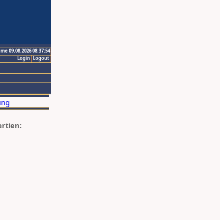
ime 09.08.2026 08:37:54
Login
Logout
artien: