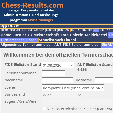
Logged on: Gast
Arabic
ARM
AZE
BIH
BUL
CAT
CHN
CRO
CZE
DEN
ENG
ESP
FAI
FIN
FRA
GER
GRE
INA
I
Home
TurnierDB
Meisterschaft
Foto-Galerie
Meldekartei
El
Turnierschach-Elozahl
Schnellschach-Elozahl
Allgemeines
Turnier anmelden: AUT
FIDE
Spieler anmelden
Elo AU
Willkommen bei den offiziellen Turnierscha
FIDE-Elolisten Stand
AUT-Elolisten Stand
6.936
Personennummer
Nachname
Vorname
Ebene
Bundesland
Spgem./Kreis/Verein
Nur "österreichische" Spieler (Land=A