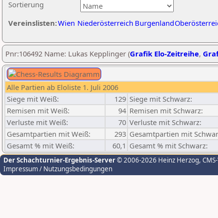
Sortierung
Vereinslisten:
Wien
Niederösterreich
Burgenland
Oberösterrei
Pnr:106492 Name: Lukas Kepplinger (
Grafik Elo-Zeitreihe
,
Graf
Alle Partien ab Eloliste 1. Juli 2006
Siege mit Weiß:
129
Siege mit Schwarz:
Remisen mit Weiß:
94
Remisen mit Schwarz:
Verluste mit Weiß:
70
Verluste mit Schwarz:
Gesamtpartien mit Weiß:
293
Gesamtpartien mit Schwar
Gesamt % mit Weiß:
60,1
Gesamt % mit Schwarz:
Der Schachturnier-Ergebnis-Server
© 2006-2026 Heinz Herzog
, CMS
Impressum / Nutzungsbedingungen