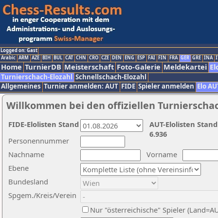
Logged on: Gast
Arabic
ARM
AZE
BIH
BUL
CAT
CHN
CRO
CZE
DEN
ENG
ESP
FAI
FIN
FRA
GER
GRE
INA
I
Home
TurnierDB
Meisterschaft
Foto-Galerie
Meldekartei
El
Turnierschach-Elozahl
Schnellschach-Elozahl
Allgemeines
Turnier anmelden: AUT
FIDE
Spieler anmelden
Elo AU
Willkommen bei den offiziellen Turnierscha
FIDE-Elolisten Stand
AUT-Elolisten Stand
6.936
Personennummer
Nachname
Vorname
Ebene
Bundesland
Spgem./Kreis/Verein
Nur "österreichische" Spieler (Land=A