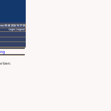
ime 09.08.2026 10:37:05
Login
Logout
artien: