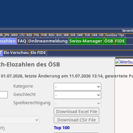
Servert
TA
JPN
MKD
LTU
NED
POL
POR
ROU
RUS
SRB
SVK
SWE
TUR
UKR
VIE
FontSize:11pt
ozahlen
FAQ
Onlineanmeldung
Swiss-Manager
ÖSB
FIDE
T
Elo Vorschau
Elo FIDE
ch-Elozahlen des ÖSB
 01.07.2026, letzte Änderung am 11.07.2026 13:14, gewertete P
Kategorie
Geschlecht
Spielberechtigung
Top 100
UT)