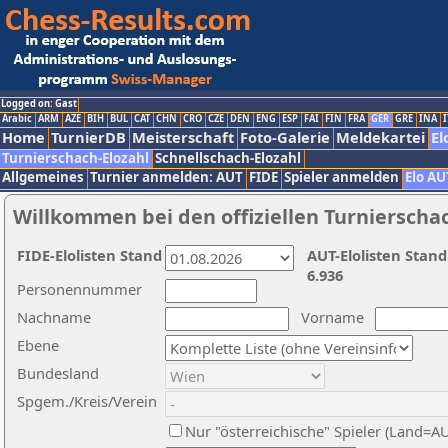
Logged on: Gast
Arabic
ARM
AZE
BIH
BUL
CAT
CHN
CRO
CZE
DEN
ENG
ESP
FAI
FIN
FRA
GER
GRE
INA
I
Home
TurnierDB
Meisterschaft
Foto-Galerie
Meldekartei
El
Turnierschach-Elozahl
Schnellschach-Elozahl
Allgemeines
Turnier anmelden: AUT
FIDE
Spieler anmelden
Elo AU
Willkommen bei den offiziellen Turnierscha
FIDE-Elolisten Stand
AUT-Elolisten Stand
6.936
Personennummer
Nachname
Vorname
Ebene
Bundesland
Spgem./Kreis/Verein
Nur "österreichische" Spieler (Land=A