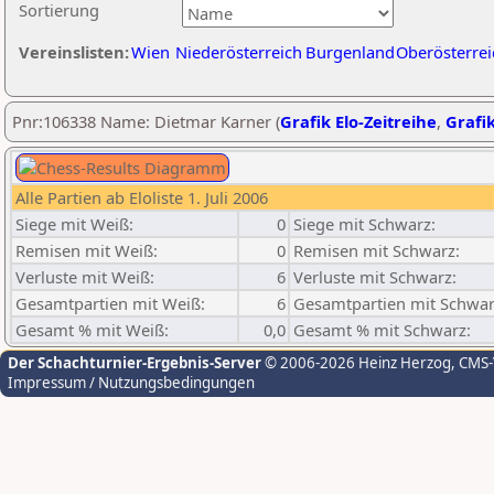
Sortierung
Vereinslisten:
Wien
Niederösterreich
Burgenland
Oberösterrei
Pnr:106338 Name: Dietmar Karner (
Grafik Elo-Zeitreihe
,
Grafik
Alle Partien ab Eloliste 1. Juli 2006
Siege mit Weiß:
0
Siege mit Schwarz:
Remisen mit Weiß:
0
Remisen mit Schwarz:
Verluste mit Weiß:
6
Verluste mit Schwarz:
Gesamtpartien mit Weiß:
6
Gesamtpartien mit Schwar
Gesamt % mit Weiß:
0,0
Gesamt % mit Schwarz:
Der Schachturnier-Ergebnis-Server
© 2006-2026 Heinz Herzog
, CMS
Impressum / Nutzungsbedingungen