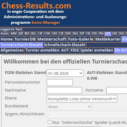
Logged on: Gast
Arabic
ARM
AZE
BIH
BUL
CAT
CHN
CRO
CZE
DEN
ENG
ESP
FAI
FIN
FRA
GER
GRE
INA
I
Home
TurnierDB
Meisterschaft
Foto-Galerie
Meldekartei
El
Turnierschach-Elozahl
Schnellschach-Elozahl
Allgemeines
Turnier anmelden: AUT
FIDE
Spieler anmelden
Elo AU
Willkommen bei den offiziellen Turnierscha
FIDE-Elolisten Stand
AUT-Elolisten Stand
6.936
Personennummer
Nachname
Vorname
Ebene
Bundesland
Spgem./Kreis/Verein
Nur "österreichische" Spieler (Land=A