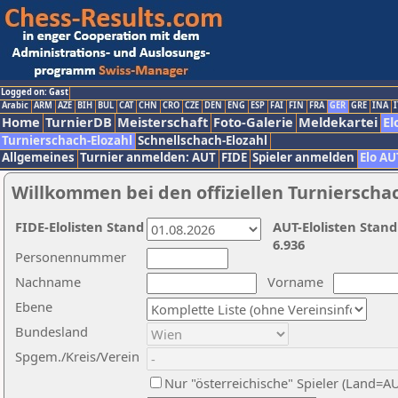
Logged on: Gast
Arabic
ARM
AZE
BIH
BUL
CAT
CHN
CRO
CZE
DEN
ENG
ESP
FAI
FIN
FRA
GER
GRE
INA
I
Home
TurnierDB
Meisterschaft
Foto-Galerie
Meldekartei
El
Turnierschach-Elozahl
Schnellschach-Elozahl
Allgemeines
Turnier anmelden: AUT
FIDE
Spieler anmelden
Elo AU
Willkommen bei den offiziellen Turnierscha
FIDE-Elolisten Stand
AUT-Elolisten Stand
6.936
Personennummer
Nachname
Vorname
Ebene
Bundesland
Spgem./Kreis/Verein
Nur "österreichische" Spieler (Land=A