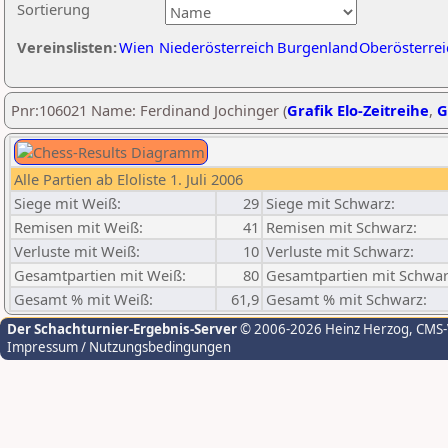
Sortierung
Vereinslisten:
Wien
Niederösterreich
Burgenland
Oberösterrei
Pnr:106021 Name: Ferdinand Jochinger (
Grafik Elo-Zeitreihe
,
G
Alle Partien ab Eloliste 1. Juli 2006
Siege mit Weiß:
29
Siege mit Schwarz:
Remisen mit Weiß:
41
Remisen mit Schwarz:
Verluste mit Weiß:
10
Verluste mit Schwarz:
Gesamtpartien mit Weiß:
80
Gesamtpartien mit Schwar
Gesamt % mit Weiß:
61,9
Gesamt % mit Schwarz:
Der Schachturnier-Ergebnis-Server
© 2006-2026 Heinz Herzog
, CMS
Impressum / Nutzungsbedingungen