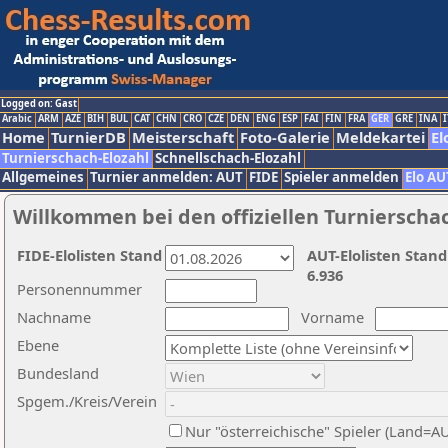
Logged on: Gast
Arabic
ARM
AZE
BIH
BUL
CAT
CHN
CRO
CZE
DEN
ENG
ESP
FAI
FIN
FRA
GER
GRE
INA
I
Home
TurnierDB
Meisterschaft
Foto-Galerie
Meldekartei
El
Turnierschach-Elozahl
Schnellschach-Elozahl
Allgemeines
Turnier anmelden: AUT
FIDE
Spieler anmelden
Elo AU
Willkommen bei den offiziellen Turnierscha
FIDE-Elolisten Stand
AUT-Elolisten Stand
6.936
Personennummer
Nachname
Vorname
Ebene
Bundesland
Spgem./Kreis/Verein
Nur "österreichische" Spieler (Land=A