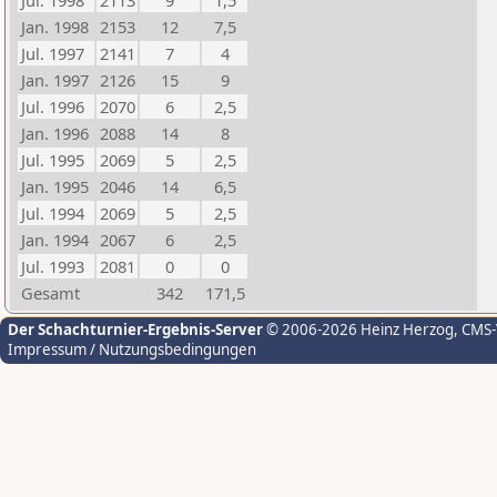
Jul. 1998
2113
9
1,5
Jan. 1998
2153
12
7,5
Jul. 1997
2141
7
4
Jan. 1997
2126
15
9
Jul. 1996
2070
6
2,5
Jan. 1996
2088
14
8
Jul. 1995
2069
5
2,5
Jan. 1995
2046
14
6,5
Jul. 1994
2069
5
2,5
Jan. 1994
2067
6
2,5
Jul. 1993
2081
0
0
Gesamt
342
171,5
Der Schachturnier-Ergebnis-Server
© 2006-2026 Heinz Herzog
, CMS
Impressum / Nutzungsbedingungen