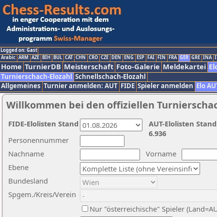
Logged on: Gast
Arabic
ARM
AZE
BIH
BUL
CAT
CHN
CRO
CZE
DEN
ENG
ESP
FAI
FIN
FRA
GER
GRE
INA
I
Home
TurnierDB
Meisterschaft
Foto-Galerie
Meldekartei
El
Turnierschach-Elozahl
Schnellschach-Elozahl
Allgemeines
Turnier anmelden: AUT
FIDE
Spieler anmelden
Elo AU
Willkommen bei den offiziellen Turnierscha
FIDE-Elolisten Stand
AUT-Elolisten Stand
6.936
Personennummer
Nachname
Vorname
Ebene
Bundesland
Spgem./Kreis/Verein
Nur "österreichische" Spieler (Land=A