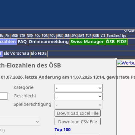
Servert
TA
JPN
MKD
LTU
NED
POL
POR
ROU
RUS
SRB
SVK
SWE
TUR
UKR
VIE
FontSize:11pt
ozahlen
FAQ
Onlineanmeldung
Swiss-Manager
ÖSB
FIDE
T
Elo Vorschau
Elo FIDE
ch-Elozahlen des ÖSB
 01.07.2026, letzte Änderung am 11.07.2026 13:14, gewertete P
Kategorie
Geschlecht
Spielberechtigung
Top 100
UT)