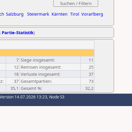
ch
Salzburg
Steiermark
Kärnten
Tirol
Vorarlberg
 Partie-Statistik
)
7
Siege insgesamt:
11
12
Remisen insgesamt:
25
18
Verluste insgesamt:
37
z:
37
Gesamtpartien:
73
35,1
Gesamt %:
32,2
-Version 14.07.2026 13:23, Node S3