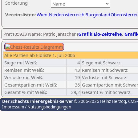
Sortierung
Vereinslisten:
Wien
Niederösterreich
Burgenland
Oberösterrei
Pnr:105933 Name: Patric Jantscher (
Grafik Elo-Zeitreihe
,
Grafik
Alle Partien ab Eloliste 1. Juli 2006
Siege mit Weiß:
4
Siege mit Schwarz:
Remisen mit Weiß:
13
Remisen mit Schwarz:
Verluste mit Weiß:
19
Verluste mit Schwarz:
Gesamtpartien mit Weiß:
36
Gesamtpartien mit Schwar
Gesamt % mit Weiß:
29,2
Gesamt % mit Schwarz:
Der Schachturnier-Ergebnis-Server
© 2006-2026 Heinz Herzog
, CMS
Impressum / Nutzungsbedingungen