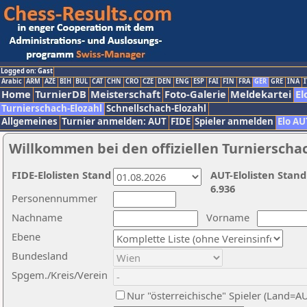
Logged on: Gast
Arabic
ARM
AZE
BIH
BUL
CAT
CHN
CRO
CZE
DEN
ENG
ESP
FAI
FIN
FRA
GER
GRE
INA
I
Home
TurnierDB
Meisterschaft
Foto-Galerie
Meldekartei
El
Turnierschach-Elozahl
Schnellschach-Elozahl
Allgemeines
Turnier anmelden: AUT
FIDE
Spieler anmelden
Elo AU
Willkommen bei den offiziellen Turnierscha
FIDE-Elolisten Stand
AUT-Elolisten Stand
6.936
Personennummer
Nachname
Vorname
Ebene
Bundesland
Spgem./Kreis/Verein
Nur "österreichische" Spieler (Land=A