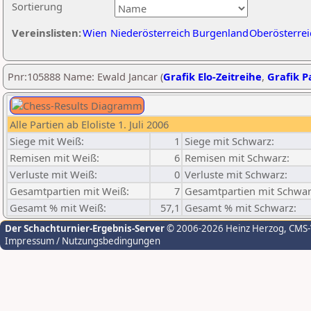
Sortierung
Vereinslisten:
Wien
Niederösterreich
Burgenland
Oberösterrei
Pnr:105888 Name: Ewald Jancar (
Grafik Elo-Zeitreihe
,
Grafik Pa
Alle Partien ab Eloliste 1. Juli 2006
Siege mit Weiß:
1
Siege mit Schwarz:
Remisen mit Weiß:
6
Remisen mit Schwarz:
Verluste mit Weiß:
0
Verluste mit Schwarz:
Gesamtpartien mit Weiß:
7
Gesamtpartien mit Schwar
Gesamt % mit Weiß:
57,1
Gesamt % mit Schwarz:
Der Schachturnier-Ergebnis-Server
© 2006-2026 Heinz Herzog
, CMS
Impressum / Nutzungsbedingungen