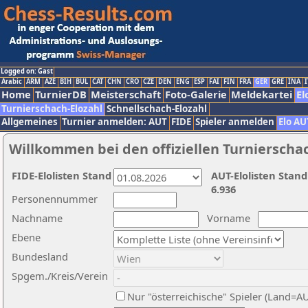
Logged on: Gast
Arabic
ARM
AZE
BIH
BUL
CAT
CHN
CRO
CZE
DEN
ENG
ESP
FAI
FIN
FRA
GER
GRE
INA
I
Home
TurnierDB
Meisterschaft
Foto-Galerie
Meldekartei
El
Turnierschach-Elozahl
Schnellschach-Elozahl
Allgemeines
Turnier anmelden: AUT
FIDE
Spieler anmelden
Elo AU
Willkommen bei den offiziellen Turnierscha
FIDE-Elolisten Stand
AUT-Elolisten Stand
6.936
Personennummer
Nachname
Vorname
Ebene
Bundesland
Spgem./Kreis/Verein
Nur "österreichische" Spieler (Land=A