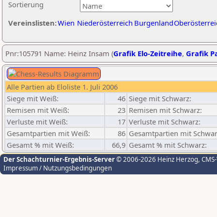
Sortierung
Vereinslisten:
Wien
Niederösterreich
Burgenland
Oberösterrei
Pnr:105791 Name: Heinz Insam (
Grafik Elo-Zeitreihe
,
Grafik Pa
Alle Partien ab Eloliste 1. Juli 2006
Siege mit Weiß:
46
Siege mit Schwarz:
Remisen mit Weiß:
23
Remisen mit Schwarz:
Verluste mit Weiß:
17
Verluste mit Schwarz:
Gesamtpartien mit Weiß:
86
Gesamtpartien mit Schwar
Gesamt % mit Weiß:
66,9
Gesamt % mit Schwarz:
Der Schachturnier-Ergebnis-Server
© 2006-2026 Heinz Herzog
, CMS
Impressum / Nutzungsbedingungen