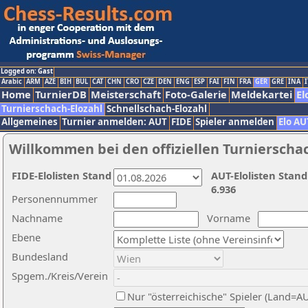
Logged on: Gast
Arabic
ARM
AZE
BIH
BUL
CAT
CHN
CRO
CZE
DEN
ENG
ESP
FAI
FIN
FRA
GER
GRE
INA
I
Home
TurnierDB
Meisterschaft
Foto-Galerie
Meldekartei
El
Turnierschach-Elozahl
Schnellschach-Elozahl
Allgemeines
Turnier anmelden: AUT
FIDE
Spieler anmelden
Elo AU
Willkommen bei den offiziellen Turnierscha
FIDE-Elolisten Stand
AUT-Elolisten Stand
6.936
Personennummer
Nachname
Vorname
Ebene
Bundesland
Spgem./Kreis/Verein
Nur "österreichische" Spieler (Land=A