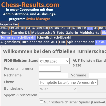
Logged on: Gast
Arabic
ARM
AZE
BIH
BUL
CAT
CHN
CRO
CZE
DEN
ENG
ESP
FAI
FIN
FRA
GER
GRE
INA
I
Home
TurnierDB
Meisterschaft
Foto-Galerie
Meldekartei
El
Turnierschach-Elozahl
Schnellschach-Elozahl
Allgemeines
Turnier anmelden: AUT
FIDE
Spieler anmelden
Elo AU
Willkommen bei den offiziellen Turnierscha
FIDE-Elolisten Stand
AUT-Elolisten Stand
6.936
Personennummer
Nachname
Vorname
Ebene
Bundesland
Spgem./Kreis/Verein
Nur "österreichische" Spieler (Land=A