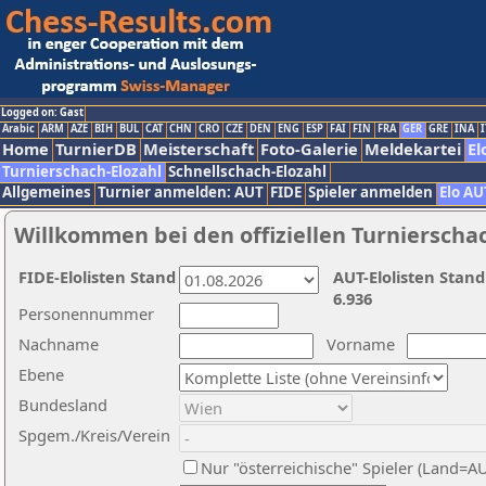
Logged on: Gast
Arabic
ARM
AZE
BIH
BUL
CAT
CHN
CRO
CZE
DEN
ENG
ESP
FAI
FIN
FRA
GER
GRE
INA
I
Home
TurnierDB
Meisterschaft
Foto-Galerie
Meldekartei
El
Turnierschach-Elozahl
Schnellschach-Elozahl
Allgemeines
Turnier anmelden: AUT
FIDE
Spieler anmelden
Elo AU
Willkommen bei den offiziellen Turnierscha
FIDE-Elolisten Stand
AUT-Elolisten Stand
6.936
Personennummer
Nachname
Vorname
Ebene
Bundesland
Spgem./Kreis/Verein
Nur "österreichische" Spieler (Land=A