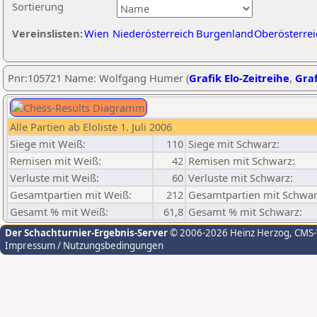
Sortierung
Vereinslisten:
Wien
Niederösterreich
Burgenland
Oberösterrei
Pnr:105721 Name: Wolfgang Humer (
Grafik Elo-Zeitreihe
,
Graf
Alle Partien ab Eloliste 1. Juli 2006
Siege mit Weiß:
110
Siege mit Schwarz:
Remisen mit Weiß:
42
Remisen mit Schwarz:
Verluste mit Weiß:
60
Verluste mit Schwarz:
Gesamtpartien mit Weiß:
212
Gesamtpartien mit Schwar
Gesamt % mit Weiß:
61,8
Gesamt % mit Schwarz:
Der Schachturnier-Ergebnis-Server
© 2006-2026 Heinz Herzog
, CMS
Impressum / Nutzungsbedingungen