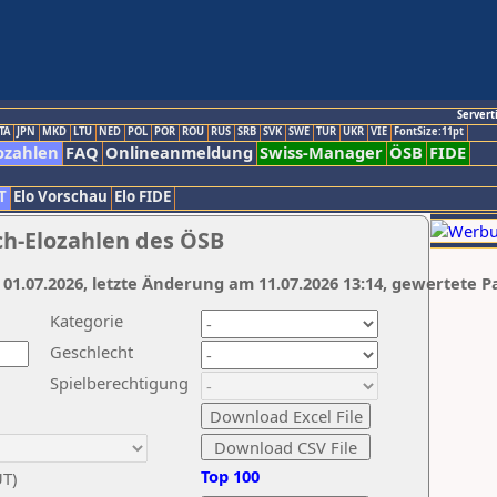
Servert
TA
JPN
MKD
LTU
NED
POL
POR
ROU
RUS
SRB
SVK
SWE
TUR
UKR
VIE
FontSize:11pt
ozahlen
FAQ
Onlineanmeldung
Swiss-Manager
ÖSB
FIDE
T
Elo Vorschau
Elo FIDE
ch-Elozahlen des ÖSB
 01.07.2026, letzte Änderung am 11.07.2026 13:14, gewertete P
Kategorie
Geschlecht
Spielberechtigung
Top 100
UT)