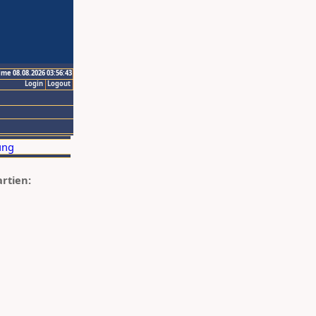
ime 08.08.2026 03:56:43
Login
Logout
artien: