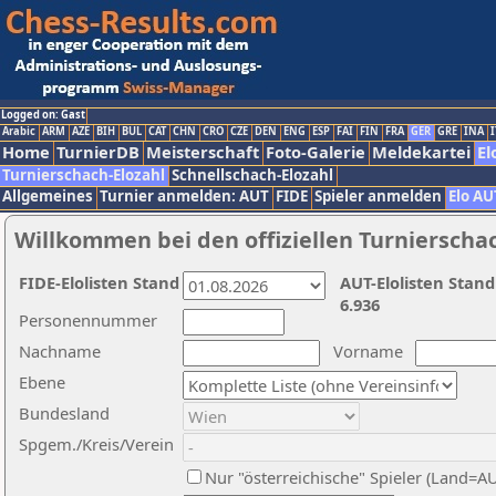
Logged on: Gast
Arabic
ARM
AZE
BIH
BUL
CAT
CHN
CRO
CZE
DEN
ENG
ESP
FAI
FIN
FRA
GER
GRE
INA
I
Home
TurnierDB
Meisterschaft
Foto-Galerie
Meldekartei
El
Turnierschach-Elozahl
Schnellschach-Elozahl
Allgemeines
Turnier anmelden: AUT
FIDE
Spieler anmelden
Elo AU
Willkommen bei den offiziellen Turnierscha
FIDE-Elolisten Stand
AUT-Elolisten Stand
6.936
Personennummer
Nachname
Vorname
Ebene
Bundesland
Spgem./Kreis/Verein
Nur "österreichische" Spieler (Land=A