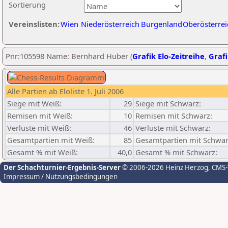
Sortierung
Vereinslisten:
Wien
Niederösterreich
Burgenland
Oberösterrei
Pnr:105598 Name: Bernhard Huber (
Grafik Elo-Zeitreihe
,
Grafi
Alle Partien ab Eloliste 1. Juli 2006
Siege mit Weiß:
29
Siege mit Schwarz:
Remisen mit Weiß:
10
Remisen mit Schwarz:
Verluste mit Weiß:
46
Verluste mit Schwarz:
Gesamtpartien mit Weiß:
85
Gesamtpartien mit Schwar
Gesamt % mit Weiß:
40,0
Gesamt % mit Schwarz:
Der Schachturnier-Ergebnis-Server
© 2006-2026 Heinz Herzog
, CMS
Impressum / Nutzungsbedingungen