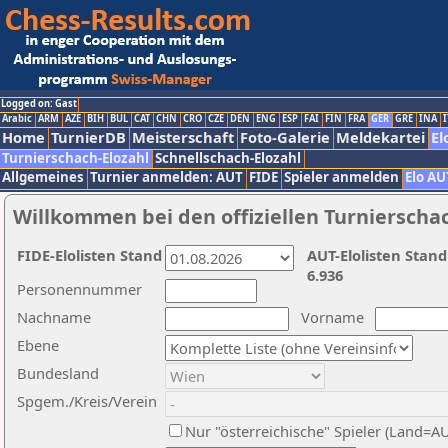
Logged on: Gast
Arabic
ARM
AZE
BIH
BUL
CAT
CHN
CRO
CZE
DEN
ENG
ESP
FAI
FIN
FRA
GER
GRE
INA
I
Home
TurnierDB
Meisterschaft
Foto-Galerie
Meldekartei
El
Turnierschach-Elozahl
Schnellschach-Elozahl
Allgemeines
Turnier anmelden: AUT
FIDE
Spieler anmelden
Elo AU
Willkommen bei den offiziellen Turnierscha
FIDE-Elolisten Stand
AUT-Elolisten Stand
6.936
Personennummer
Nachname
Vorname
Ebene
Bundesland
Spgem./Kreis/Verein
Nur "österreichische" Spieler (Land=A