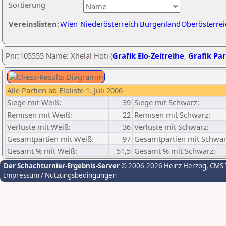
Sortierung
Vereinslisten:
Wien
Niederösterreich
Burgenland
Oberösterrei
Pnr:105555 Name: Xhelal Hoti (
Grafik Elo-Zeitreihe
,
Grafik Par
Alle Partien ab Eloliste 1. Juli 2006
Siege mit Weiß:
39
Siege mit Schwarz:
Remisen mit Weiß:
22
Remisen mit Schwarz:
Verluste mit Weiß:
36
Verluste mit Schwarz:
Gesamtpartien mit Weiß:
97
Gesamtpartien mit Schwar
Gesamt % mit Weiß:
51,5
Gesamt % mit Schwarz:
Der Schachturnier-Ergebnis-Server
© 2006-2026 Heinz Herzog
, CMS
Impressum / Nutzungsbedingungen