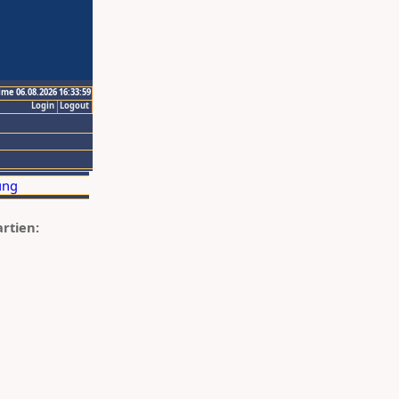
ime 06.08.2026 16:33:59
Login
Logout
artien: