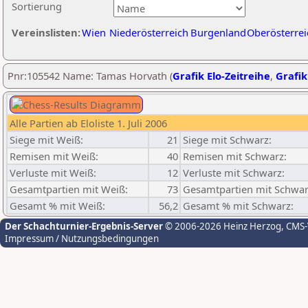
Sortierung
Vereinslisten:
Wien
Niederösterreich
Burgenland
Oberösterrei
Pnr:105542 Name: Tamas Horvath (
Grafik Elo-Zeitreihe
,
Grafik
Alle Partien ab Eloliste 1. Juli 2006
Siege mit Weiß:
21
Siege mit Schwarz:
Remisen mit Weiß:
40
Remisen mit Schwarz:
Verluste mit Weiß:
12
Verluste mit Schwarz:
Gesamtpartien mit Weiß:
73
Gesamtpartien mit Schwar
Gesamt % mit Weiß:
56,2
Gesamt % mit Schwarz:
Der Schachturnier-Ergebnis-Server
© 2006-2026 Heinz Herzog
, CMS
Impressum / Nutzungsbedingungen