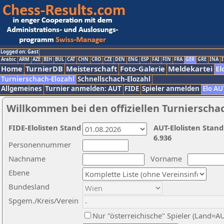
Logged on: Gast
Arabic
ARM
AZE
BIH
BUL
CAT
CHN
CRO
CZE
DEN
ENG
ESP
FAI
FIN
FRA
GER
GRE
INA
I
Home
TurnierDB
Meisterschaft
Foto-Galerie
Meldekartei
El
Turnierschach-Elozahl
Schnellschach-Elozahl
Allgemeines
Turnier anmelden: AUT
FIDE
Spieler anmelden
Elo AU
Willkommen bei den offiziellen Turnierscha
FIDE-Elolisten Stand
AUT-Elolisten Stand
6.936
Personennummer
Nachname
Vorname
Ebene
Bundesland
Spgem./Kreis/Verein
Nur "österreichische" Spieler (Land=A