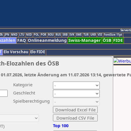
Servert
TA
JPN
MKD
LTU
NED
POL
POR
ROU
RUS
SRB
SVK
SWE
TUR
UKR
VIE
FontSize:11pt
ozahlen
FAQ
Onlineanmeldung
Swiss-Manager
ÖSB
FIDE
T
Elo Vorschau
Elo FIDE
ch-Elozahlen des ÖSB
 01.07.2026, letzte Änderung am 11.07.2026 13:14, gewertete P
Kategorie
Geschlecht
Spielberechtigung
Top 100
UT)