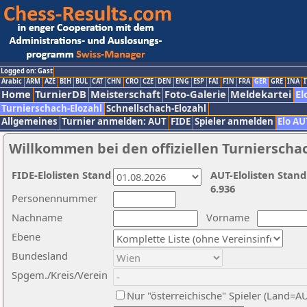
Logged on: Gast
Arabic
ARM
AZE
BIH
BUL
CAT
CHN
CRO
CZE
DEN
ENG
ESP
FAI
FIN
FRA
GER
GRE
INA
I
Home
TurnierDB
Meisterschaft
Foto-Galerie
Meldekartei
El
Turnierschach-Elozahl
Schnellschach-Elozahl
Allgemeines
Turnier anmelden: AUT
FIDE
Spieler anmelden
Elo AU
Willkommen bei den offiziellen Turnierscha
FIDE-Elolisten Stand
AUT-Elolisten Stand
6.936
Personennummer
Nachname
Vorname
Ebene
Bundesland
Spgem./Kreis/Verein
Nur "österreichische" Spieler (Land=A