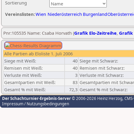
Sortierung
Vereinslisten:
Wien
Niederösterreich
Burgenland
Oberösterrei
Pnr:105535 Name: Csaba Horvath (
Grafik Elo-Zeitreihe
,
Grafik 
Alle Partien ab Eloliste 1. Juli 2006
Siege mit Weiß:
40
Siege mit Schwarz:
Remisen mit Weiß:
40
Remisen mit Schwarz:
Verluste mit Weiß:
3
Verluste mit Schwarz:
Gesamtpartien mit Weiß:
83
Gesamtpartien mit Schwar
Gesamt % mit Weiß:
72,3
Gesamt % mit Schwarz:
Der Schachturnier-Ergebnis-Server
© 2006-2026 Heinz Herzog
, CMS
Impressum / Nutzungsbedingungen