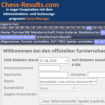
Logged on: Gast
Arabic
ARM
AZE
BIH
BUL
CAT
CHN
CRO
CZE
DEN
ENG
ESP
FAI
FIN
FRA
GER
GRE
INA
I
Home
TurnierDB
Meisterschaft
Foto-Galerie
Meldekartei
El
Turnierschach-Elozahl
Schnellschach-Elozahl
Allgemeines
Turnier anmelden: AUT
FIDE
Spieler anmelden
Elo AU
Willkommen bei den offiziellen Turnierscha
FIDE-Elolisten Stand
AUT-Elolisten Stand
6.936
Personennummer
Nachname
Vorname
Ebene
Bundesland
Spgem./Kreis/Verein
Nur "österreichische" Spieler (Land=A