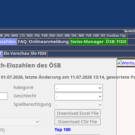
Servert
TA
JPN
MKD
LTU
NED
POL
POR
ROU
RUS
SRB
SVK
SWE
TUR
UKR
VIE
FontSize:11pt
ozahlen
FAQ
Onlineanmeldung
Swiss-Manager
ÖSB
FIDE
T
Elo Vorschau
Elo FIDE
ch-Elozahlen des ÖSB
 01.07.2026, letzte Änderung am 11.07.2026 13:14, gewertete P
Kategorie
Geschlecht
Spielberechtigung
Top 100
UT)