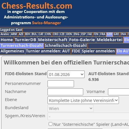
Logged on: Gast
Arabic
ARM
AZE
BIH
BUL
CAT
CHN
CRO
CZE
DEN
ENG
ESP
FAI
FIN
FRA
GER
GRE
INA
I
Home
TurnierDB
Meisterschaft
Foto-Galerie
Meldekartei
El
Turnierschach-Elozahl
Schnellschach-Elozahl
Allgemeines
Turnier anmelden: AUT
FIDE
Spieler anmelden
Elo AU
Willkommen bei den offiziellen Turnierscha
FIDE-Elolisten Stand
AUT-Elolisten Stand
6.936
Personennummer
Nachname
Vorname
Ebene
Bundesland
Spgem./Kreis/Verein
Nur "österreichische" Spieler (Land=A