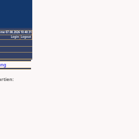
ime 07.08.2026 10:40:31
Login
Logout
artien: