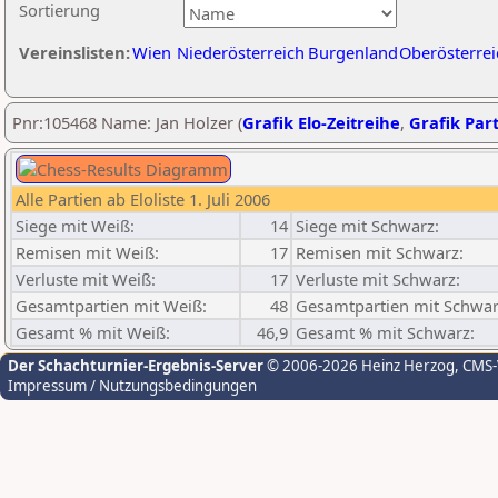
Sortierung
Vereinslisten:
Wien
Niederösterreich
Burgenland
Oberösterrei
Pnr:105468 Name: Jan Holzer (
Grafik Elo-Zeitreihe
,
Grafik Part
Alle Partien ab Eloliste 1. Juli 2006
Siege mit Weiß:
14
Siege mit Schwarz:
Remisen mit Weiß:
17
Remisen mit Schwarz:
Verluste mit Weiß:
17
Verluste mit Schwarz:
Gesamtpartien mit Weiß:
48
Gesamtpartien mit Schwar
Gesamt % mit Weiß:
46,9
Gesamt % mit Schwarz:
Der Schachturnier-Ergebnis-Server
© 2006-2026 Heinz Herzog
, CMS
Impressum / Nutzungsbedingungen