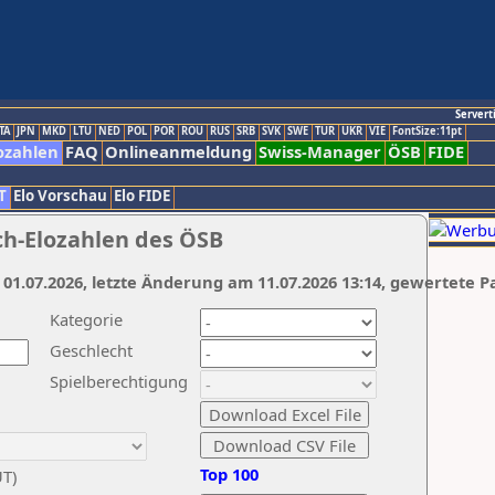
Servert
TA
JPN
MKD
LTU
NED
POL
POR
ROU
RUS
SRB
SVK
SWE
TUR
UKR
VIE
FontSize:11pt
ozahlen
FAQ
Onlineanmeldung
Swiss-Manager
ÖSB
FIDE
T
Elo Vorschau
Elo FIDE
ch-Elozahlen des ÖSB
 01.07.2026, letzte Änderung am 11.07.2026 13:14, gewertete P
Kategorie
Geschlecht
Spielberechtigung
Top 100
UT)