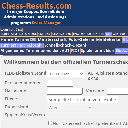
Logged on: Gast
Arabic
ARM
AZE
BIH
BUL
CAT
CHN
CRO
CZE
DEN
ENG
ESP
FAI
FIN
FRA
GER
GRE
INA
I
Home
TurnierDB
Meisterschaft
Foto-Galerie
Meldekartei
El
Turnierschach-Elozahl
Schnellschach-Elozahl
Allgemeines
Turnier anmelden: AUT
FIDE
Spieler anmelden
Elo AU
Willkommen bei den offiziellen Turnierscha
FIDE-Elolisten Stand
AUT-Elolisten Stand
6.936
Personennummer
Nachname
Vorname
Ebene
Bundesland
Spgem./Kreis/Verein
Nur "österreichische" Spieler (Land=A