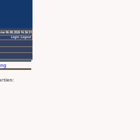
ime 06.08.2026 16:36:51
Login
Logout
artien: