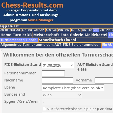
Logged on: Gast
Arabic
ARM
AZE
BIH
BUL
CAT
CHN
CRO
CZE
DEN
ENG
ESP
FAI
FIN
FRA
GER
GRE
INA
I
Home
TurnierDB
Meisterschaft
Foto-Galerie
Meldekartei
El
Turnierschach-Elozahl
Schnellschach-Elozahl
Allgemeines
Turnier anmelden: AUT
FIDE
Spieler anmelden
Elo AU
Willkommen bei den offiziellen Turnierscha
FIDE-Elolisten Stand
AUT-Elolisten Stand
6.936
Personennummer
Nachname
Vorname
Ebene
Bundesland
Spgem./Kreis/Verein
Nur "österreichische" Spieler (Land=A