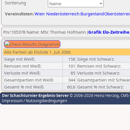
Sortierung
Vereinslisten:
Wien
Niederösterreich
Burgenland
Oberösterrei
Pnr:105378 Name: MSc Thomas Hofmann (
Grafik Elo-Zeitreihe
Alle Partien ab Eloliste 1. Juli 2006
Siege mit Weiß:
158
Siege mit Schwarz:
Remisen mit Weiß:
101
Remisen mit Schwarz:
Verluste mit Weiß:
85
Verluste mit Schwarz:
Gesamtpartien mit Weiß:
344
Gesamtpartien mit Schwar
Gesamt % mit Weiß:
60,6
Gesamt % mit Schwarz:
Der Schachturnier-Ergebnis-Server
© 2006-2026 Heinz Herzog
, CMS
Impressum / Nutzungsbedingungen