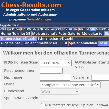
Logged on: Gast
Arabic
ARM
AZE
BIH
BUL
CAT
CHN
CRO
CZE
DEN
ENG
ESP
FAI
FIN
FRA
GER
GRE
INA
I
Home
TurnierDB
Meisterschaft
Foto-Galerie
Meldekartei
El
Turnierschach-Elozahl
Schnellschach-Elozahl
Allgemeines
Turnier anmelden: AUT
FIDE
Spieler anmelden
Elo AU
Willkommen bei den offiziellen Turnierscha
FIDE-Elolisten Stand
AUT-Elolisten Stand
6.936
Personennummer
Nachname
Vorname
Ebene
Bundesland
Spgem./Kreis/Verein
Nur "österreichische" Spieler (Land=A